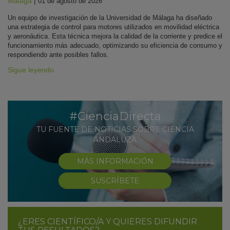
Málaga
|
01 de agosto de 2026
Un equipo de investigación de la Universidad de Málaga ha diseñado
una estrategia de control para motores utilizados en movilidad eléctrica
y aeronáutica. Esta técnica mejora la calidad de la corriente y predice el
funcionamiento más adecuado, optimizando su eficiencia de consumo y
respondiendo ante posibles fallos.
Sigue leyendo
#CienciaDirecta
TU FUENTE DE NOTICIAS SOBRE CIENCIA
ANDALUZA
MÁS INFORMACIÓN
SUSCRÍBETE
¿ERES CIENTÍFICO/A Y QUIERES DIFUNDIR