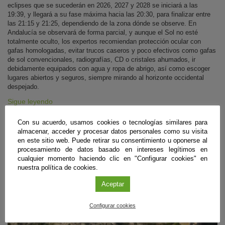
eclipses que se sucederán en 2026, 2027 y 2028 se iniciará a las
19:39, y llegará a su fase máxima hacia las 20:30, para finalizar entre
las 21:15 y 21:25, dependiendo de la zona dónde se observe. En
Andalucía se observará de forma parcial, y aunque el Sol no esté
totalmente oculto, los expertos recomiendan protección ocular con
gafas homologadas, evitar trucos caseros y poco efectivos como gafas
de sol convencionales, radiografías, CD o cristales ahumados, ir
debidamente equipados con agua y ropa de abrigo, así como escoger
lugares abiertos y seguros, siempre mirando al horizonte occidental
despejado.
Sigue leyendo
Con su acuerdo, usamos cookies o tecnologías similares para
almacenar, acceder y procesar datos personales como su visita
#CienciaDirecta
en este sitio web. Puede retirar su consentimiento u oponerse al
procesamiento de datos basado en intereses legítimos en
cualquier momento haciendo clic en "Configurar cookies" en
nuestra política de cookies.
Aceptar
Configurar cookies