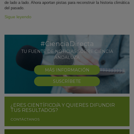
de lado a lado. Ahora aportan pistas para reconstruir la historia climática
del pasado.
Sigue leyendo
#CienciaDirecta
TU FUENTE DE NOTICIAS SOBRE CIENCIA
ANDALUZA
MÁS INFORMACIÓN
SUSCRÍBETE
¿ERES CIENTÍFICO/A Y QUIERES DIFUNDIR
TUS RESULTADOS?
CONTÁCTANOS