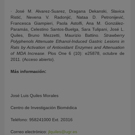
· José M. Alvarez-Suarez, Dragana Dekanski, Slavica
Ristić, Nevena V. Radonjić, Nataa D. Petronijević,
Francesca Giampieri, Paola Astolfi, Ana M. González-
Paramás, Celestino Santos-Buelga, Sara Tulipani, José L.
Quiles, Bruno Mezzetti, Maurizio Battino.
Strawberry
Polyphenols Attenuate Ethanol-Induced Gastric Lesions in
Rats by Activation of Antioxidant Enzymes and Attenuation
of MDA Increase
. Plos One 6 (10): e25878, octubre de
2011. (Acceso abierto).
Más información:
José Luis Quiles Morales
Centro de Investigación Biomédica
Teléfono: 958241000 Ext. 20316
Correo electrónico:
jlquiles@ugr.es