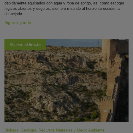
debidamente equipados con agua y ropa de abrigo, así como escoger
lugares abiertos y seguros, siempre mirando al horizonte occidental
despejado.
Sigue leyendo
#CienciaDirecta
Biología
,
Geología
,
Recursos Naturales y Medio Ambiente