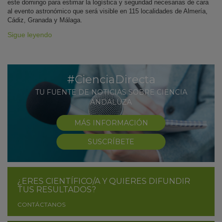
este domingo para estimar la logística y seguridad necesarias de cara
al evento astronómico que será visible en 115 localidades de Almería,
Cádiz, Granada y Málaga.
Sigue leyendo
#CienciaDirecta
TU FUENTE DE NOTICIAS SOBRE CIENCIA
ANDALUZA
MÁS INFORMACIÓN
SUSCRÍBETE
¿ERES CIENTÍFICO/A Y QUIERES DIFUNDIR
TUS RESULTADOS?
CONTÁCTANOS