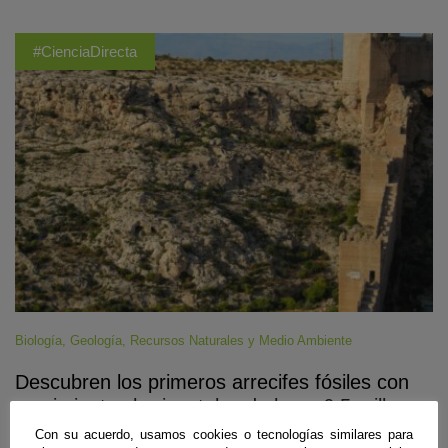
#CienciaDirecta
Biología
,
Geología
,
Recursos Naturales y Medio Ambiente
Descubren los primeros arrecifes fósiles con
crecimientos horizontales de hace 6,5 millones
de años
Con su acuerdo, usamos cookies o tecnologías similares para