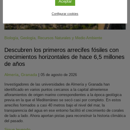
Aceptar
Configurar cookies
Biología
,
Geología
,
Recursos Naturales y Medio Ambiente
Descubren los primeros arrecifes fósiles con
crecimientos horizontales de hace 6,5 millones
de años
Almería
,
Granada
|
05 de agosto de 2026
Investigadores de las universidades de Almería y Granada han
identificado en varios puntos cercanos a la capital almeriense
afloramientos de origen marino correspondientes a la época geológica
previa en la que el Mediterráneo se secó casi por completo. En estos
arrecifes formados a casi 40 metros bajo el nivel del mar, la
transparencia del agua en ese entorno facilitó el crecimiento de corales
de lado a lado. Ahora aportan pistas para reconstruir la historia climática
del pasado.
Sigue leyendo