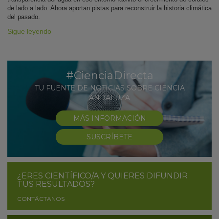
de lado a lado. Ahora aportan pistas para reconstruir la historia climática
del pasado.
Sigue leyendo
#CienciaDirecta
TU FUENTE DE NOTICIAS SOBRE CIENCIA
ANDALUZA
MÁS INFORMACIÓN
SUSCRÍBETE
¿ERES CIENTÍFICO/A Y QUIERES DIFUNDIR
TUS RESULTADOS?
CONTÁCTANOS