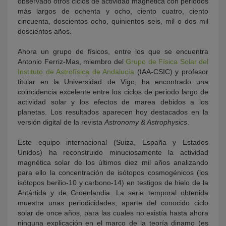
observado otros ciclos de actividad magnética con periodos
más largos de ochenta y ocho, ciento cuatro, ciento
cincuenta, doscientos ocho, quinientos seis, mil o dos mil
doscientos años.
Ahora un grupo de físicos, entre los que se encuentra
Antonio Ferriz-Mas, miembro del
Grupo de Física Solar del
Instituto de Astrofísica de Andalucía
(IAA-CSIC) y profesor
titular en la Universidad de Vigo, ha encontrado una
coincidencia excelente entre los ciclos de periodo largo de
actividad solar y los efectos de marea debidos a los
planetas. Los resultados aparecen hoy destacados en la
versión digital de la revista
Astronomy & Astrophysics
.
Este equipo internacional (Suiza, España y Estados
Unidos) ha reconstruido minuciosamente la actividad
magnética solar de los últimos diez mil años analizando
para ello la concentración de isótopos cosmogénicos (los
isótopos berilio-10 y carbono-14) en testigos de hielo de la
Antártida y de Groenlandia. La serie temporal obtenida
muestra unas periodicidades, aparte del conocido ciclo
solar de once años, para las cuales no existía hasta ahora
ninguna explicación en el marco de la teoría dinamo (es