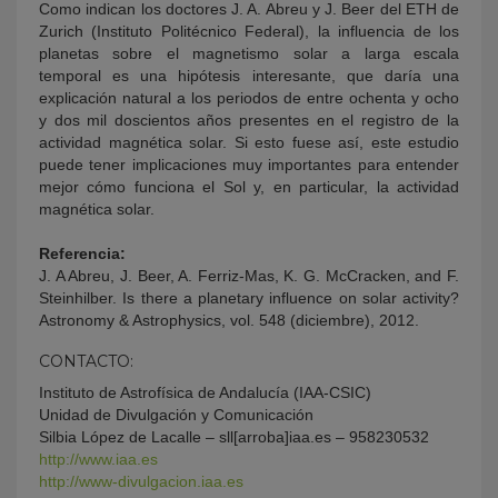
Como indican los doctores J. A. Abreu y J. Beer del ETH de
Zurich (Instituto Politécnico Federal), la influencia de los
planetas sobre el magnetismo solar a larga escala
temporal es una hipótesis interesante, que daría una
explicación natural a los periodos de entre ochenta y ocho
y dos mil doscientos años presentes en el registro de la
actividad magnética solar. Si esto fuese así, este estudio
puede tener implicaciones muy importantes para entender
mejor cómo funciona el Sol y, en particular, la actividad
magnética solar.
Referencia:
J. A Abreu, J. Beer, A. Ferriz-Mas, K. G. McCracken, and F.
Steinhilber. Is there a planetary influence on solar activity?
Astronomy & Astrophysics, vol. 548 (diciembre), 2012.
CONTACTO:
Instituto de Astrofísica de Andalucía (IAA-CSIC)
Unidad de Divulgación y Comunicación
Silbia López de Lacalle – sll[arroba]iaa.es – 958230532
http://www.iaa.es
http://www-divulgacion.iaa.es