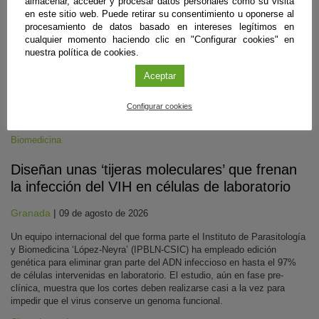
almacenar, acceder y procesar datos personales como su visita
en este sitio web. Puede retirar su consentimiento u oponerse al
procesamiento de datos basado en intereses legítimos en
cualquier momento haciendo clic en "Configurar cookies" en
nuestra política de cookies.
Aceptar
Configurar cookies
Biomedicina
Diseñan unas ‘tijeras moleculares’ que frenan
la infección del VIH en células de laboratorio
Granada
|
09 de agosto de 2026
Un equipo internacional del que forma parte el Instituto de Parasitología
y Biomedicina ‘López-Neyra’ (IPBLN-CSIC) ha empleado edición
genética para eliminar gran parte del ADN infeccioso en hasta el 97%
de células intervenidas en laboratorio. El estudio, aún en fase pre-
clínica, muestra que los cortes deben realizarse casi a la vez para
impedir que el virus conserve un genoma funcional.