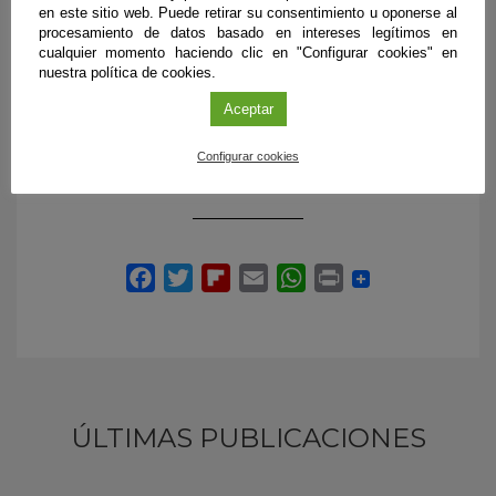
Centro Andaluz de Biología del Desarrollo (CSIC-UPO-
en este sitio web. Puede retirar su consentimiento u oponerse al
Junta de Andalucía)
procesamiento de datos basado en intereses legítimos en
cualquier momento haciendo clic en "Configurar cookies" en
nuestra política de cookies.
Tfnos: 954349384 /660764154
Aceptar
Email:
glopllu@upo.es
Configurar cookies
ÚLTIMAS PUBLICACIONES