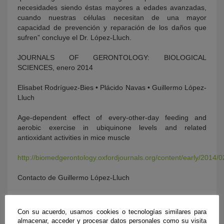
necesidades siendo éstas mayores a edades avanzadas,
cuando nuestras células necesitan de una mayor
capacidad de prevención y reparación de los daños que
sufren” concluye el Dr. López-Lluch.
JOURNALS OF GERONTOLOGY: BIOLOGICAL
SCIENCES, enero 2014
Elisabet Rodríguez-Bies • Plácido Navas • Guillermo López-
Lluch
Age-dependent effect of every-other-day feeding and
aerobic exercise in ubiquinone levels and related
antioxidant activities in mice muscle
http://biomedgerontology.oxfordjournals.org/content/early/2014/
Contacto de Guillermo López-Lluch
Profesor Titular Departamento de Fisiología, Anatomía y
Biología Celular Universidad Pablo de Olavide, de Sevilla
Con su acuerdo, usamos cookies o tecnologías similares para
almacenar, acceder y procesar datos personales como su visita