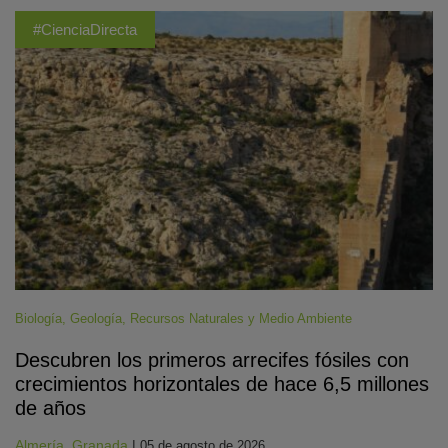
#CienciaDirecta
Biología
,
Geología
,
Recursos Naturales y Medio Ambiente
Descubren los primeros arrecifes fósiles con
crecimientos horizontales de hace 6,5 millones
de años
Almería
,
Granada
|
05 de agosto de 2026