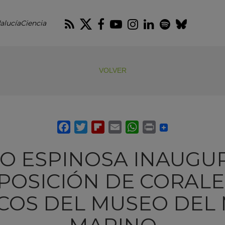
RSS
Twitter
Facebook
Youtube
Instagram
LinkedIn
Spotify
Blues
alucíaCiencia
VOLVER
O ESPINOSA INAUGU
POSICIÓN DE CORALE
COS DEL MUSEO DEL