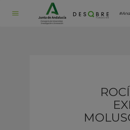
#And
Abrir
menú
ROCÍ
EX
MOLUS