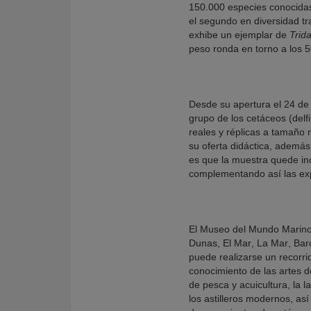
150.000 especies conocidas
el segundo en diversidad tr
exhibe un ejemplar de
Trid
peso ronda en torno a los 50
Desde su apertura el 24 de 
grupo de los cetáceos (delf
reales y réplicas a tamaño 
su oferta didáctica, además 
es que la muestra quede inc
complementando así las expl
El Museo del Mundo Marino 
Dunas, El Mar, La Mar, B
puede realizarse un recorri
conocimiento de las artes d
de pesca y acuicultura, la l
los astilleros modernos, a