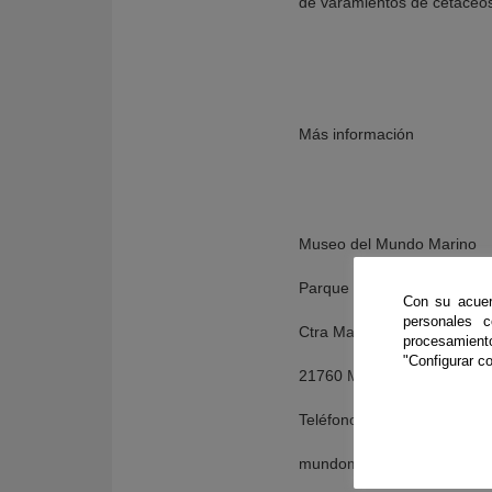
de varamientos de cetáceos
Más información
Museo del Mundo Marino
Parque Dunar
Con su acuer
personales 
Ctra Mazagón- Matalascañ
procesamien
"Configurar co
21760 Matalascañas (Huelv
Teléfono 959 488 409
mundomarino@museomund