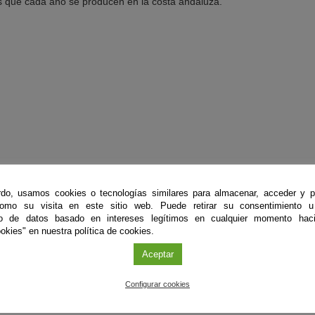
 que cada año se producen en la costa andaluza.
do, usamos cookies o tecnologías similares para almacenar, acceder y p
como su visita en este sitio web. Puede retirar su consentimiento u
as KM 0,5
to de datos basado en intereses legítimos en cualquier momento haci
okies" en nuestra política de cookies.
a)
Aceptar
Configurar cookies
omarino.es