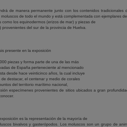
drá de manera permanente junto con los contenidos tradicionales d
y moluscos de todo el mundo y está complementada con ejemplares de
 como los equinodermos (erizos de mar) y piezas de
) provenientes del sur de la provincia de Huelva.
.000 piezas y forma parte de una de las más
ivadas de España perteneciente al mencionado
sta desde hace veinticinco años, la cual incluye
 de destacar, el centenar y medio de corales
untos del territorio marítimo nacional,
sión especímenes provenientes de sitios ubicados a gran profundidad
 conocer.
exposición es la representación de la mayoría de
oluscos bivalvos y gasterópodos. Los moluscos son un grupo de ani