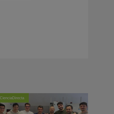
CienciaDirecta