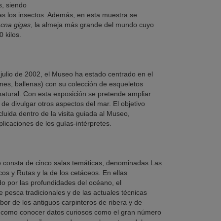
, siendo
as los insectos. Además, en esta muestra se
acna gigas
, la almeja más grande del mundo cuyo
 kilos.
julio de 2002, el Museo ha estado centrado en el
ines, ballenas) con su colección de esqueletos
natural. Con esta exposición se pretende ampliar
de divulgar otros aspectos del mar. El objetivo
luida dentro de la visita guiada al Museo,
icaciones de los guías-intérpretes.
consta de cinco salas temáticas, denominadas Las
arcos y Rutas y la de los cetáceos. En ellas
do por las profundidades del océano, el
e pesca tradicionales y de las actuales técnicas
abor de los antiguos carpinteros de ribera y de
sí como conocer datos curiosos como el gran número