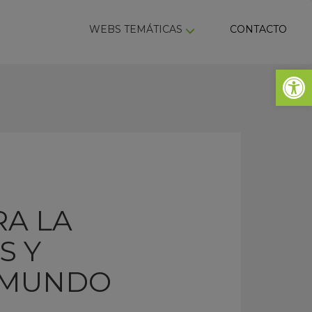
ky
WEBS TEMÁTICAS
CONTACTO
Abrir 
RA LA
S Y
 MUNDO