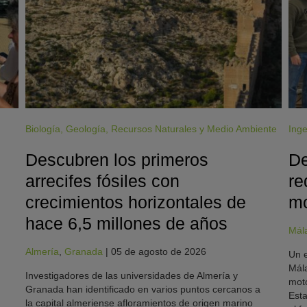
Biología
,
Geología
,
Recursos Naturales y Medio Ambiente
Inge
Descubren los primeros
De
arrecifes fósiles con
re
crecimientos horizontales de
mo
hace 6,5 millones de años
Mál
Almería
,
Granada
|
05 de agosto de 2026
Un e
Mála
Investigadores de las universidades de Almería y
moto
Granada han identificado en varios puntos cercanos a
Esta
la capital almeriense afloramientos de origen marino