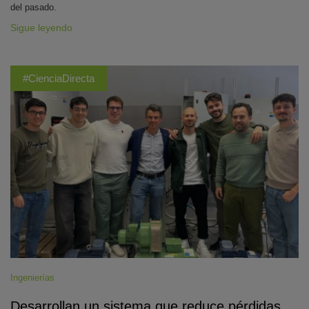
del pasado.
Sigue leyendo
#CienciaDirecta
Ingenierías
Desarrollan un sistema que reduce pérdidas