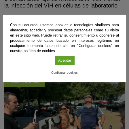
la infección del VIH en células de laboratorio
Granada
|
09 de agosto de 2026
Con su acuerdo, usamos cookies o tecnologías similares para
Un equipo internacional del que forma parte el Instituto de Parasitología
almacenar, acceder y procesar datos personales como su visita
y Biomedicina ‘López-Neyra’ (IPBLN-CSIC) ha empleado edición
en este sitio web. Puede retirar su consentimiento u oponerse al
genética para eliminar gran parte del ADN infeccioso en hasta el 97%
procesamiento de datos basado en intereses legítimos en
de células intervenidas en laboratorio. El estudio, aún en fase pre-
cualquier momento haciendo clic en "Configurar cookies" en
clínica, muestra que los cortes deben realizarse casi a la vez para
nuestra política de cookies.
impedir que el virus conserve un genoma funcional.
Sigue leyendo
Aceptar
Configurar cookies
#CienciaDirecta