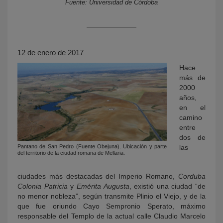
Fuente: Universidad de Córdoba
12 de enero de 2017
Hace
más de
2000
años,
KY
en el
camino
entre
dos de
las
Pantano de San Pedro (Fuente Obejuna). Ubicación y parte
del territorio de la ciudad romana de Mellaria.
ciudades más destacadas del Imperio Romano,
Corduba
Colonia Patricia
y
Emérita Augusta
, existió una ciudad “de
no menor nobleza”, según transmite Plinio el Viejo, y de la
que fue oriundo Cayo Sempronio Sperato, máximo
responsable del Templo de la actual calle Claudio Marcelo