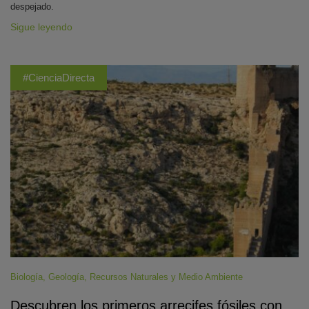
despejado.
Sigue leyendo
#CienciaDirecta
Biología
,
Geología
,
Recursos Naturales y Medio Ambiente
Descubren los primeros arrecifes fósiles con