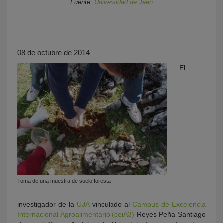
Fuente:
Universidad de Jaén
08 de octubre de 2014
El
KY
Toma de una muestra de suelo forestal.
investigador de la
UJA
vinculado al
Campus de Excelencia
Internacional Agroalimentario (ceiA3)
Reyes Peña Santiago