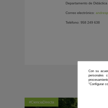
Departamento de Didáctica 
Correo electrónico:
andres
Teléfono: 958 249 638
Con su acuer
personales 
procesamien
"Configurar co
#CienciaDirecta