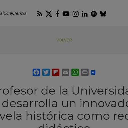
RSS
Twitter
Facebook
Youtube
Instagram
LinkedIn
Spotify
Blues
alucíaCiencia
VOLVER
ofesor de la Universi
desarrolla un innovad
ovela histórica como re