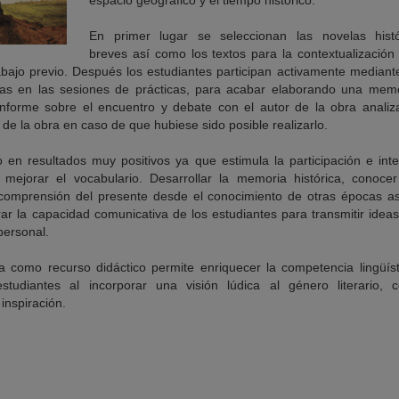
espacio geográfico y el tiempo histórico.
En primer lugar se seleccionan las novelas histór
breves así como los textos para la contextualización 
rabajo previo. Después los estudiantes participan activamente mediant
s en las sesiones de prácticas, para acabar elaborando una memori
 informe sobre el encuentro y debate con el autor de la obra anali
s de la obra en caso de que hubiese sido posible realizarlo.
 en resultados muy positivos ya que estimula la participación e in
 mejorar el vocabulario. Desarrollar la memoria histórica, conoce
 comprensión del presente desde el conocimiento de otras épocas a
ar la capacidad comunicativa de los estudiantes para transmitir idea
 personal.
ada como recurso didáctico permite enriquecer la competencia lingüíst
estudiantes al incorporar una visión lúdica al género literario
inspiración.