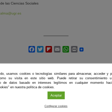
de las Ciencias Sociales
palma@ugr.es
do, usamos cookies o tecnologías similares para almacenar, acceder y p
como su visita en este sitio web. Puede retirar su consentimiento u
to de datos basado en intereses legítimos en cualquier momento haci
ÚLTIMAS PUBLICACIONES
okies" en nuestra política de cookies.
Aceptar
#CienciaDirecta
#
Configurar cookies