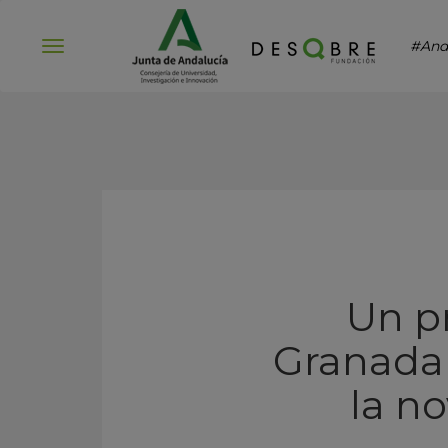
#And
Abrir
menú
Un pr
Granada 
la n