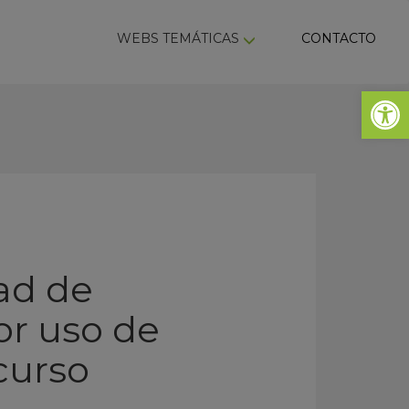
ky
WEBS TEMÁTICAS
CONTACTO
Abrir 
dad de
or uso de
curso