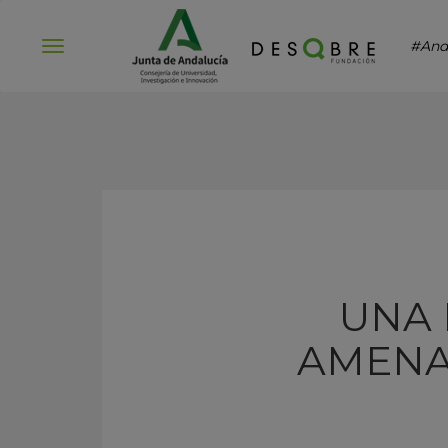
#And
Abrir
menú
UNA 
AMENAZ