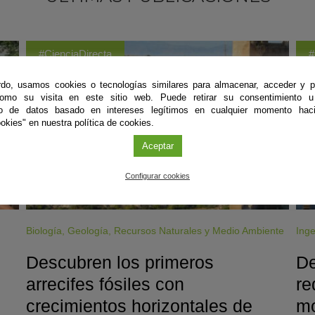
#CienciaDirecta
#
do, usamos cookies o tecnologías similares para almacenar, acceder y p
como su visita en este sitio web. Puede retirar su consentimiento u
to de datos basado en intereses legítimos en cualquier momento haci
okies" en nuestra política de cookies.
Aceptar
Configurar cookies
Biología
,
Geología
,
Recursos Naturales y Medio Ambiente
Inge
Descubren los primeros
De
arrecifes fósiles con
re
crecimientos horizontales de
mo