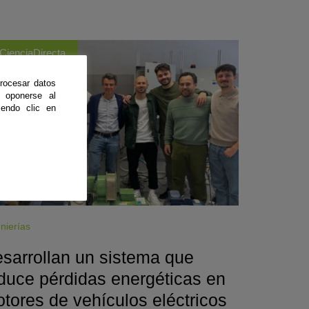
CienciaDirecta
rocesar datos
 oponerse al
endo clic en
nierías
sarrollan un sistema que
duce pérdidas energéticas en
tores de vehículos eléctricos