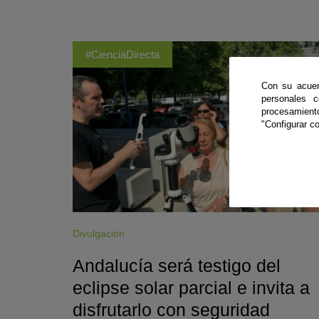
#CienciaDirecta
Con su acuer
personales 
procesamien
"Configurar co
Divulgación
Andalucía será testigo del
eclipse solar parcial e invita a
disfrutarlo con seguridad