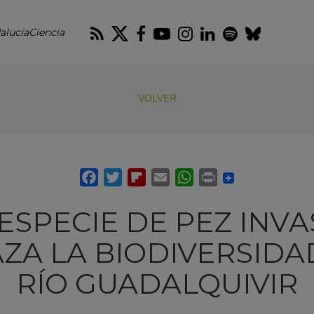
RSS
Twitter
Facebook
Youtube
Instagram
LinkedIn
Spotify
Blues
alucíaCiencia
VOLVER
ESPECIE DE PEZ INV
A LA BIODIVERSIDA
RÍO GUADALQUIVIR