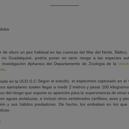
rdoba.
 de siluro un pez habitual en las cuencas del Mar del Norte, Báltico,
 río Guadalquivir, podría poner en serio riesgo a las especies au
 investigación
Aphanius
del Departamento de Zoología de la
Unive
nte
.
Según el estudio, el espécimen capturado en el
yos ejemplares suelen llegar a medir 2 metros y pesar 100 kilogramos
uz del riesgo que supone su aparición para la supervivencia de otras 
 en aguas andaluzas, e incluso otros vertebrados (anfibios, aves y 
cción y sus hábitos predadores. De hecho, los embalses en los que h
ticas.
e