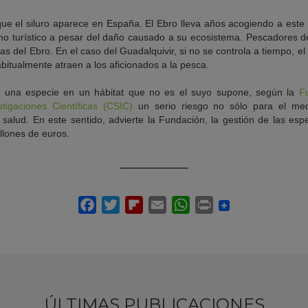
que el siluro aparece en España. El Ebro lleva años acogiendo a est
amo turístico a pesar del daño causado a su ecosistema. Pescadores 
 del Ebro. En el caso del Guadalquivir, si no se controla a tiempo, el 
itualmente atraen a los aficionados a la pesca.
l de una especie en un hábitat que no es el suyo supone, según la
F
tigaciones Científicas (CSIC)
un serio riesgo no sólo para el med
 salud. En este sentido, advierte la Fundación, la gestión de las esp
llones de euros.
ÚLTIMAS PUBLICACIONES