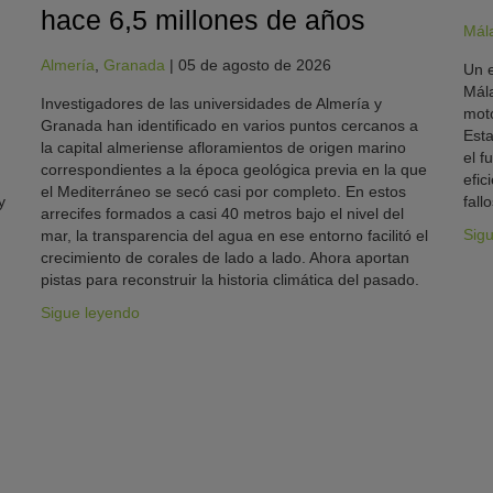
hace 6,5 millones de años
Mál
Almería
,
Granada
|
05 de agosto de 2026
Un e
Mála
Investigadores de las universidades de Almería y
moto
Granada han identificado en varios puntos cercanos a
Esta
la capital almeriense afloramientos de origen marino
el f
correspondientes a la época geológica previa en la que
efic
el Mediterráneo se secó casi por completo. En estos
y
fallo
arrecifes formados a casi 40 metros bajo el nivel del
Sig
mar, la transparencia del agua en ese entorno facilitó el
crecimiento de corales de lado a lado. Ahora aportan
pistas para reconstruir la historia climática del pasado.
Sigue leyendo