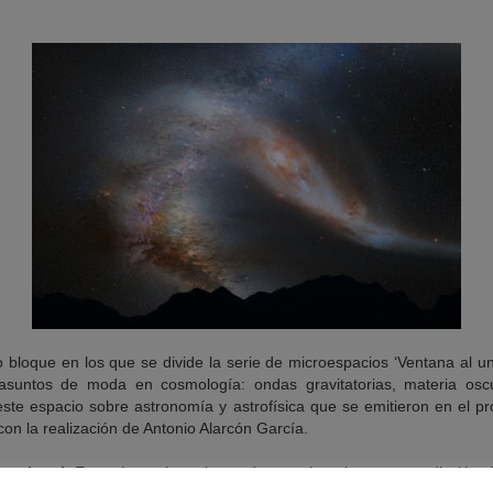
 bloque en los que se divide la serie de microespacios ‘Ventana al un
asuntos de moda en cosmología: ondas gravitatorias, materia oscu
este espacio sobre astronomía y astrofísica que se emitieron en el pr
on la realización de Antonio Alarcón García.
torias, I.
En qué consisten las ondas gravitatorias: una predicción de