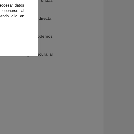
aralelismo con las ondas
rocesar datos
 oponerse al
endo clic en
irecta y de manera directa.
 misteriosa que no podemos
enomina energía oscura al