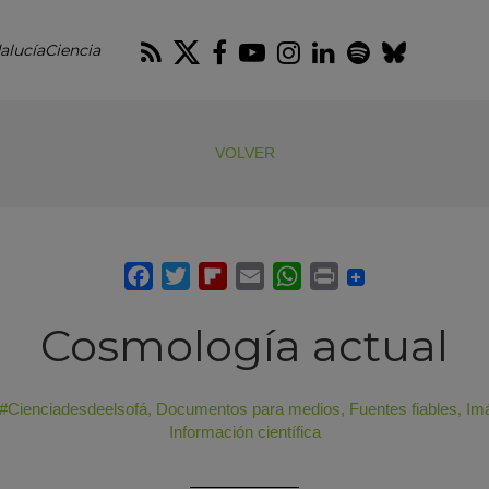
RSS
Twitter
Facebook
Youtube
Instagram
LinkedIn
Spotify
Blues
alucíaCiencia
VOLVER
Cosmología actual
#Cienciadesdeelsofá
,
Documentos para medios
,
Fuentes fiables
,
Im
Información científica