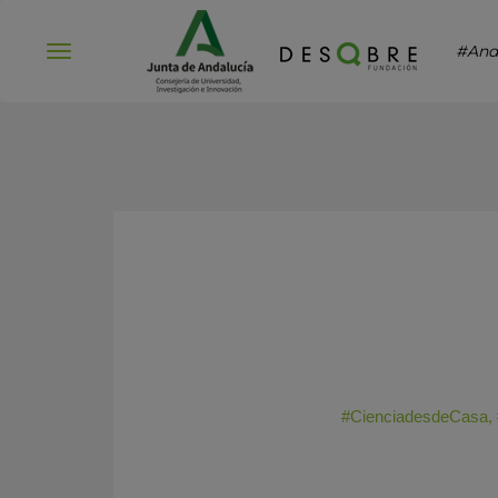
#And
Abrir
menú
#CienciadesdeCasa
,