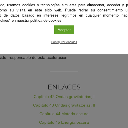
o ser muy cierta. Se explica su naturaleza a través de un p
do, usamos cookies o tecnologías similares para almacenar, acceder y p
como su visita en este sitio web. Puede retirar su consentimiento u
to de datos basado en intereses legítimos en cualquier momento haci
orias, II
. Cómo se han detectado ondas gravitatorias de manera ind
okies" en nuestra política de cookies.
des de futuro.
Aceptar
ra.
Todo indica que el universo está repleto de alguna sustancia
e su atracción gravitatoria.
Configurar cookies
ra.
El universo se expande con un ritmo que va acelerándose. Se d
ido, responsable de esta aceleración.
ENLACES
Capítulo 42 Ondas gravitatorias, I
Capítulo 43 Ondas gravitatorias, II
Capítulo 44 Materia oscura
Capítulo 45 Energía oscura