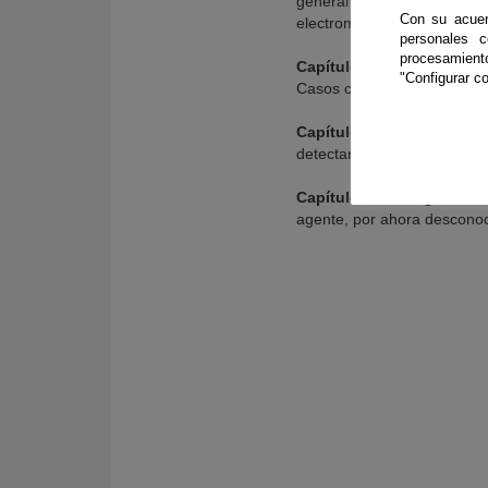
general que ha resultad
Con su acuer
electromagnéticas.
personales 
procesamien
Capítulo 43 Ondas gravitat
"Configurar co
Casos concretos. Posibilida
Capítulo 44 Materia oscu
detectar más que a través d
Capítulo 45 Energía oscu
agente, por ahora desconoc