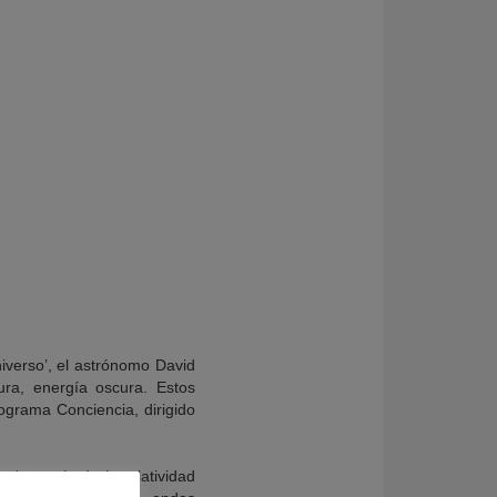
iverso’, el astrónomo David
ra, energía oscura. Estos
ograma Conciencia, dirigido
 la teoría de la relatividad