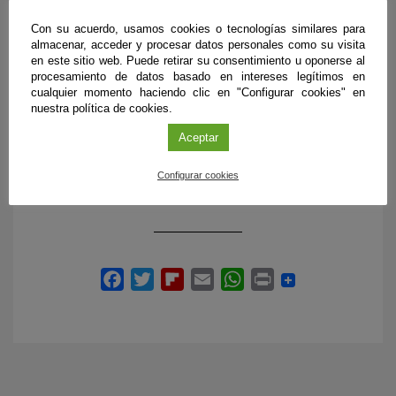
Parque Natural Sierra de Baza:
Con su acuerdo, usamos cookies o tecnologías similares para
almacenar, acceder y procesar datos personales como su visita
Tour virtual en castellano
en este sitio web. Puede retirar su consentimiento u oponerse al
Tour virtual en inglés o francés
procesamiento de datos basado en intereses legítimos en
cualquier momento haciendo clic en "Configurar cookies" en
nuestra política de cookies.
Aceptar
ENLACES
Configurar cookies
Enlace a los espacios naturales