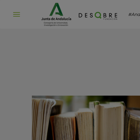
#And
Abrir
menú