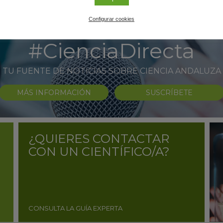
Configurar cookies
#CienciaDirecta
TU FUENTE DE NOTICIAS SOBRE CIENCIA ANDALUZA
MÁS INFORMACIÓN
SUSCRÍBETE
¿QUIERES CONTACTAR
CON UN CIENTÍFICO/A?
CONSULTA LA GUÍA EXPERTA