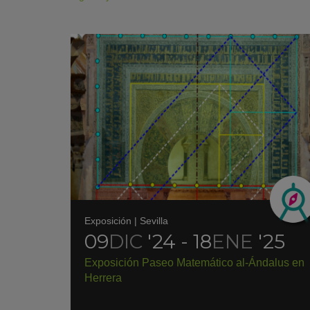
Exposición
|
Sevilla
09
DIC
'24 - 18
ENE
'25
Exposición Paseo Matemático al-Ándalus en
Herrera