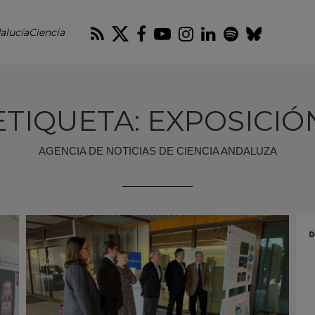
RSS
Twitter
Facebook
Youtube
Instagram
LinkedIn
Spotify
Blues
alucíaCiencia
ETIQUETA: EXPOSICIÓ
AGENCIA DE NOTICIAS DE CIENCIA ANDALUZA