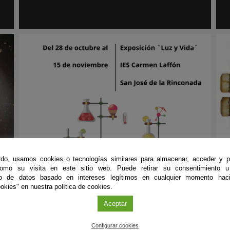
do, usamos cookies o tecnologías similares para almacenar, acceder y p
como su visita en este sitio web. Puede retirar su consentimiento u
Exposición
|
Sevilla
E
to de datos basado en intereses legítimos en cualquier momento haci
28
OCT
'24 - 15
NOV
'24
okies" en nuestra política de cookies.
Exposición `Luz y Vida´ en San José de la
Aceptar
Rinconada
T
Configurar cookies