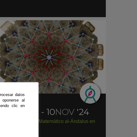
rocesar datos
 oponerse al
xposición
|
Trípoli
endo clic en
21
OCT
'24 - 10
NOV
'24
Exposición Paseo Matemático al-Ándalus en
rípoli