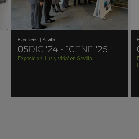
Exposición
|
Sevilla
E
05
DIC
'24 - 10
ENE
'25
Exposición ‘Luz y Vida’ en Sevilla