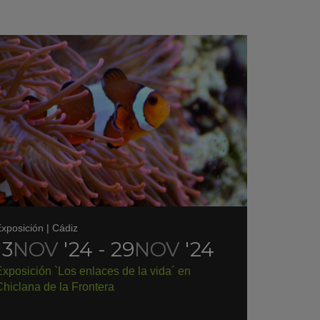
xposición
|
Cádiz
13
NOV
'24 - 29
NOV
'24
xposición `Los enlaces de la vida´ en
hiclana de la Frontera