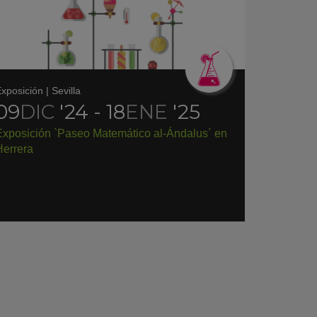
xposición
|
Sevilla
09
DIC
'24 - 18
ENE
'25
Exposición `Paseo Matemático al-Ándalus´ en
Herrera