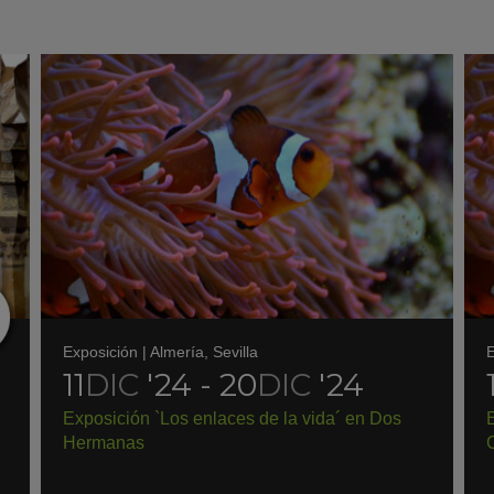
Exposición
|
Almería
,
Sevilla
E
11
DIC
'24 - 20
DIC
'24
Exposición `Los enlaces de la vida´ en Dos
E
Hermanas
C