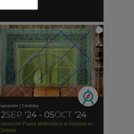
xposición
|
Córdoba
12
SEP
'24 - 05
OCT
'24
Exposición Paseo Matemático al-Ándalus en
Córdoba