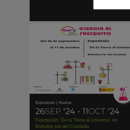
Exposición
|
Huelva
26
SEP
'24 - 11
OCT
'24
Exposición `De la Tierra al Universo´ en
Bollullos par del Condado