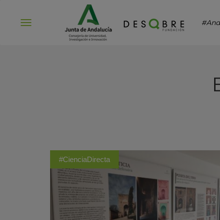
#And
Abrir
menú
#CienciaDirecta