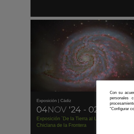
Con su acuer
personales 
Exposición
|
Cádiz
procesamien
04
NOV
'24 - 02
DIC
'24
"Configurar co
Exposición `De la Tierra al Universo´ en
Chiclana de la Frontera