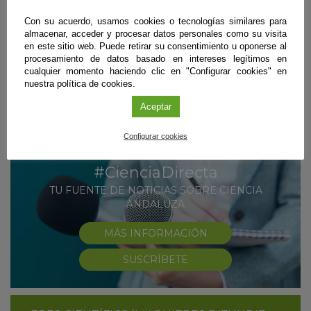
Internacional
Con su acuerdo, usamos cookies o tecnologías similares para
almacenar, acceder y procesar datos personales como su visita
23 de abril de 2021
en este sitio web. Puede retirar su consentimiento u oponerse al
procesamiento de datos basado en intereses legítimos en
Cuatro astronautas, uno de ellos europeo, viajan ya en una cápsula
cualquier momento haciendo clic en "Configurar cookies" en
Dragon de la compañía de Elon Musk tras su lanzamiento hoy desde el
nuestra política de cookies.
Centro Espacial Kennedy a bordo de un cohete reutilizable Falcon 9.
Sigue leyendo
Aceptar
Configurar cookies
#CienciaDirecta
TU FUENTE DE NOTICIAS SOBRE CIENCIA
ANDALUZA
MÁS INFORMACIÓN
SUSCRÍBETE