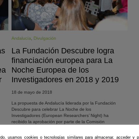
Andalucía
,
Divulgación
as
La Fundación Descubre logra
financiación europea para La
ea
Noche Europea de los
r
Investigadores en 2018 y 2019
18 de mayo de 2018
La propuesta de Andalucía liderada por la Fundación
Descubre para celebrar La Noche de los
Investigadores (European Researchers’ Night) ha
recibido la aprobación por parte de la Comisión
Europea (CE) para los dos próximos años. El proyecto,
que reúne la participación de trece instituciones
do, usamos cookies o tecnologías similares para almacenar, acceder y p