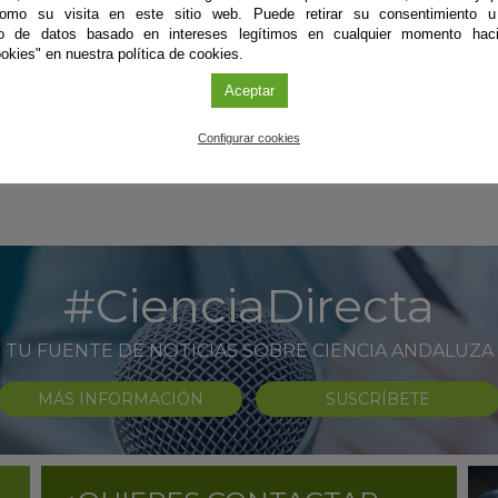
científicas andaluzas de las ocho provincias, obtiene el
como su visita en este sitio web. Puede retirar su consentimiento u
respaldo europeo con 202.000 euros para la
to de datos basado en intereses legítimos en cualquier momento haci
divulgación andaluza, además de los recursos propios
okies" en nuestra política de cookies.
de las instituciones organizadoras, lo que permitirá que
Aceptar
la Comunidad autónoma celebre de nuevo La Noche.
Sigue leyendo
Configurar cookies
#CienciaDirecta
TU FUENTE DE NOTICIAS SOBRE CIENCIA ANDALUZA
MÁS INFORMACIÓN
SUSCRÍBETE