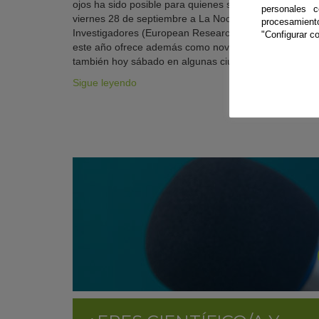
ojos ha sido posible para quienes se acercaron ayer
personales 
viernes 28 de septiembre a La Noche Europea de los
procesamien
Investigadores (European Researchers’ Night), que
"Configurar co
este año ofrece además como novedad actividades
también hoy sábado en algunas ciudades.
Sigue leyendo