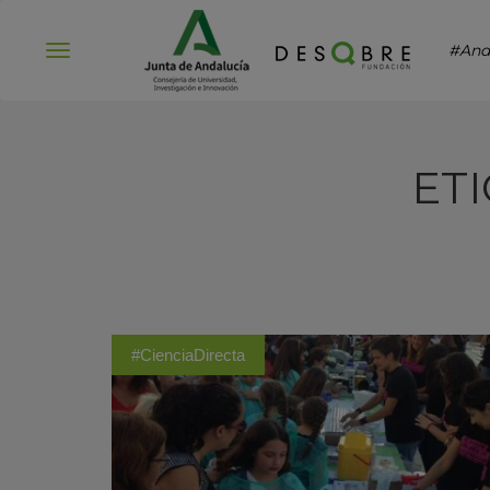
#And
Abrir
menú
ET
#CienciaDirecta