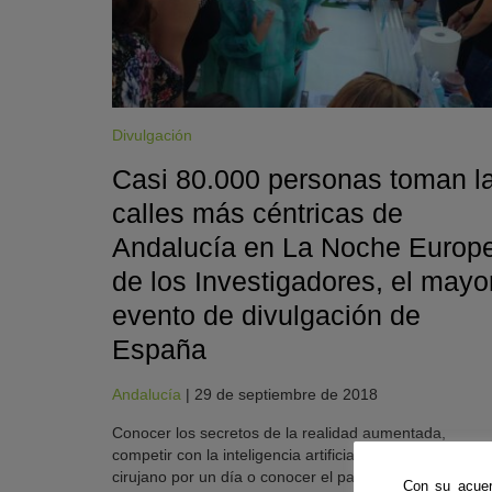
Divulgación
Casi 80.000 personas toman l
calles más céntricas de
Andalucía en La Noche Europ
de los Investigadores, el mayo
evento de divulgación de
KY
España
Andalucía
|
29 de septiembre de 2018
Conocer los secretos de la realidad aumentada,
competir con la inteligencia artificial, jugar a ser
cirujano por un día o conocer el patrimonio con otros
Con su acuer