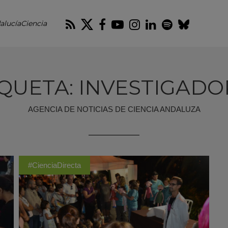
RSS
Twitter
Facebook
Youtube
Instagram
LinkedIn
Spotify
Blues
alucíaCiencia
IQUETA: INVESTIGADO
AGENCIA DE NOTICIAS DE CIENCIA ANDALUZA
#CienciaDirecta