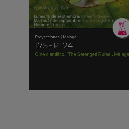
Proyecciones
|
Málaga
17
SEP
'24
Cine científico. `The Serengeti Rules´. Málag
KY