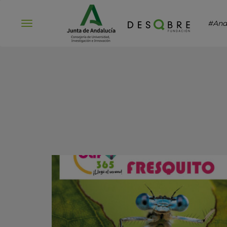
#And
Abrir
menú