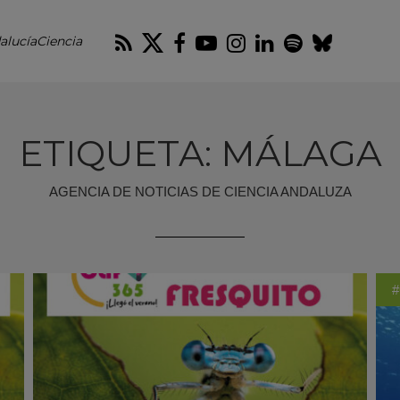
RSS
Twitter
Facebook
Youtube
Instagram
LinkedIn
Spotify
Blues
alucíaCiencia
ETIQUETA: MÁLAGA
AGENCIA DE NOTICIAS DE CIENCIA ANDALUZA
#