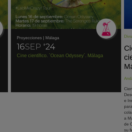
Divu
Proyecciones
|
Málaga
16
SEP
'24
Ci
a
Cine científico. `Ocean Odyssey´. Málaga
ci
M
And
Cien
Desc
e In
para
cola
a Má
de C
su f