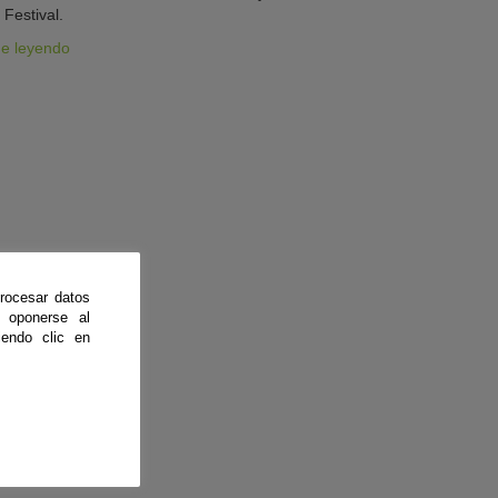
 Festival.
ue leyendo
rocesar datos
 oponerse al
endo clic en