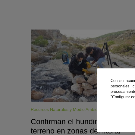
Con su acuer
personales 
procesamien
"Configurar co
Recursos Naturales y Medio Ambiente
Confirman el hundimiento del
terreno en zonas del litoral