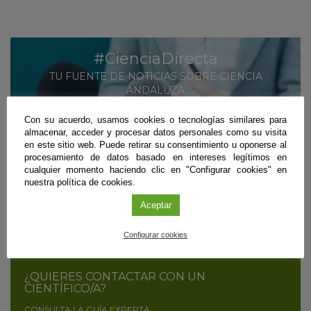
#CienciaDirecta
TU FUENTE DE NOTICIAS SOBRE CIENCIA
ANDALUZA
MÁS INFORMACIÓN
Con su acuerdo, usamos cookies o tecnologías similares para
almacenar, acceder y procesar datos personales como su visita
en este sitio web. Puede retirar su consentimiento u oponerse al
SUSCRÍBETE
procesamiento de datos basado en intereses legítimos en
cualquier momento haciendo clic en "Configurar cookies" en
nuestra política de cookies.
¿ERES CIENTÍFICO/A Y QUIERES DIFUNDIR
Aceptar
TUS RESULTADOS?
CONTÁCTANOS
Configurar cookies
¿QUIERES CONTACTAR CON UN
CIENTÍFICO/A?
CONSULTA LA GUÍA EXPERTA