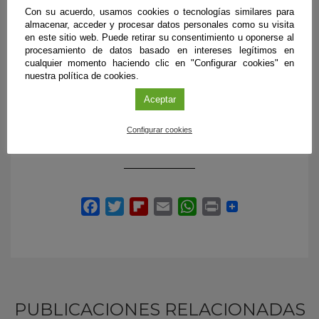
distintos temas y contenidos que confirman esta red de
Con su acuerdo, usamos cookies o tecnologías similares para
formación. Las universidades europeas participantes en
almacenar, acceder y procesar datos personales como su visita
este proyecto son la Universidad de Maastricht (Holanda),
en este sitio web. Puede retirar su consentimiento u oponerse al
la Universidad de Ciencias Aplicadas de Esslingen
procesamiento de datos basado en intereses legítimos en
(Alemania) y la Universidad de Plymouth (Reino Unido),
cualquier momento haciendo clic en "Configurar cookies" en
junto con la institución jiennense. Por parte de la UJA
nuestra política de cookies.
participan en el Proyecto NurSus los investigadores Isabel
Aceptar
María López-Medina, Gema Parra, Manuel Linares y María
Luisa Grande, además de la ya mencionada Carmen
Configurar cookies
Álvarez, coordinadora principal del proyecto en España.
PUBLICACIONES RELACIONADAS