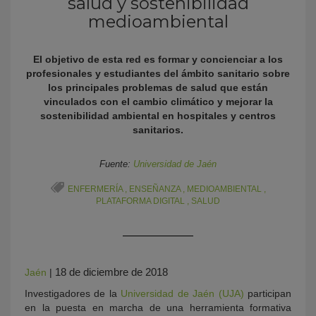
salud y sostenibilidad
medioambiental
El objetivo de esta red es formar y concienciar a los
profesionales y estudiantes del ámbito sanitario sobre
los principales problemas de salud que están
vinculados con el cambio climático y mejorar la
sostenibilidad ambiental en hospitales y centros
sanitarios.
KY
Fuente:
Universidad de Jaén
ENFERMERÍA
,
ENSEÑANZA
,
MEDIOAMBIENTAL
,
PLATAFORMA DIGITAL
,
SALUD
18 de diciembre de 2018
Jaén
|
Investigadores de la
Universidad de Jaén (UJA)
participan
en la puesta en marcha de una herramienta formativa