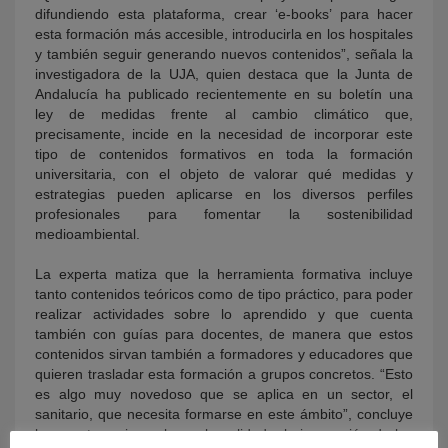
difundiendo esta plataforma, crear ‘e-books’ para hacer
esta formación más accesible, introducirla en los hospitales
y también seguir generando nuevos contenidos”, señala la
investigadora de la UJA, quien destaca que la Junta de
Andalucía ha publicado recientemente en su boletín una
ley de medidas frente al cambio climático que,
precisamente, incide en la necesidad de incorporar este
tipo de contenidos formativos en toda la formación
universitaria, con el objeto de valorar qué medidas y
estrategias pueden aplicarse en los diversos perfiles
profesionales para fomentar la sostenibilidad
medioambiental.
La experta matiza que la herramienta formativa incluye
tanto contenidos teóricos como de tipo práctico, para poder
realizar actividades sobre lo aprendido y que cuenta
también con guías para docentes, de manera que estos
contenidos sirvan también a formadores y educadores que
quieren trasladar esta formación a grupos concretos. “Esto
es algo muy novedoso que se aplica en un sector, el
sanitario, que necesita formarse en este ámbito”, concluye
la experta, quien subraya la calidad y la innovación de los