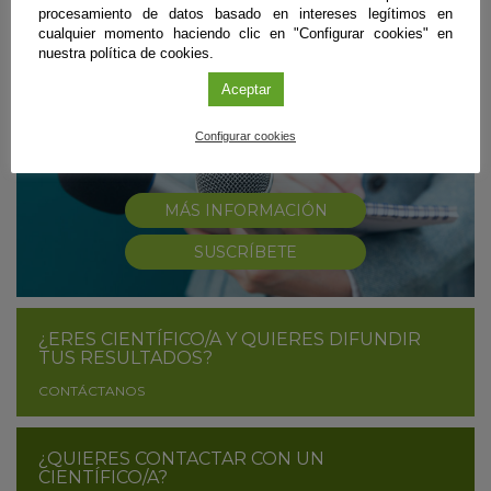
Sigue leyendo
procesamiento de datos basado en intereses legítimos en
cualquier momento haciendo clic en "Configurar cookies" en
nuestra política de cookies.
Aceptar
#CienciaDirecta
Configurar cookies
TU FUENTE DE NOTICIAS SOBRE CIENCIA
ANDALUZA
MÁS INFORMACIÓN
SUSCRÍBETE
¿ERES CIENTÍFICO/A Y QUIERES DIFUNDIR
TUS RESULTADOS?
CONTÁCTANOS
¿QUIERES CONTACTAR CON UN
CIENTÍFICO/A?