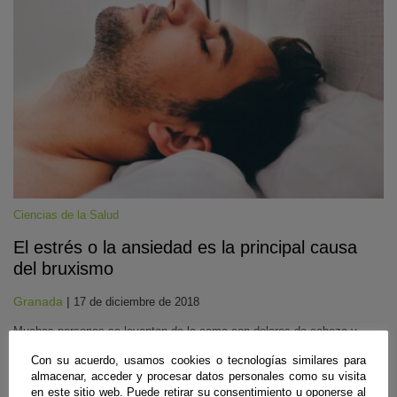
Ciencias de la Salud
El estrés o la ansiedad es la principal causa
del bruxismo
Granada
|
17 de diciembre de 2018
Muchas personas se levantan de la cama con dolores de cabeza y
musculares sin saber que una de la causas puede ser el bruxismo.
Con su acuerdo, usamos cookies o tecnologías similares para
Este trastorno consiste en una excesiva presión de los maxilares o un
almacenar, acceder y procesar datos personales como su visita
movimiento repetitivo del maxilar produciendo rechinar de dientes.
en este sitio web. Puede retirar su consentimiento u oponerse al