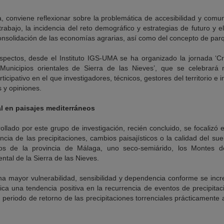
, conviene reflexionar sobre la problemática de accesibilidad y comuni
rabajo, la incidencia del reto demográfico y estrategias de futuro y el
onsolidación de las economías agrarias, así como del concepto de parq
spectos, desde el Instituto IGS-UMA se ha organizado la jornada ‘Cris
Municipios orientales de Sierra de las Nieves’, que se celebrar
icipativo en el que investigadores, técnicos, gestores del territorio e 
 y opiniones.
l en paisajes mediterráneos
ollado por este grupo de investigación, recién concluido, se focalizó en
ncia de las precipitaciones, cambios paisajísticos o la calidad del sue
os de la provincia de Málaga, uno seco-semiárido, los Montes d
ntal de la Sierra de las Nieves.
a mayor vulnerabilidad, sensibilidad y dependencia conforme se inc
fica una tendencia positiva en la recurrencia de eventos de precipit
 periodo de retorno de las precipitaciones torrenciales prácticamente