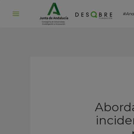
#And
Abrir
menú
Aborda
incide