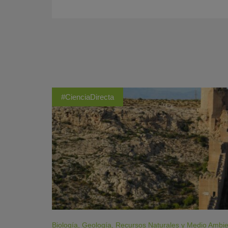
#CienciaDirecta
Biología
,
Geología
,
Recursos Naturales y Medio Ambi