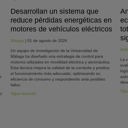
Desarrollan un sistema que
An
reduce pérdidas energéticas en
ec
motores de vehículos eléctricos
to
si
Málaga
|
01 de agosto de 2026
And
Un equipo de investigación de la Universidad de
Málaga ha diseñado una estrategia de control para
La c
motores utilizados en movilidad eléctrica y aeronáutica.
eval
Esta técnica mejora la calidad de la corriente y predice
logí
el funcionamiento más adecuado, optimizando su
e
astr
eficiencia de consumo y respondiendo ante posibles
Alme
fallos.
Sig
Sigue leyendo
l