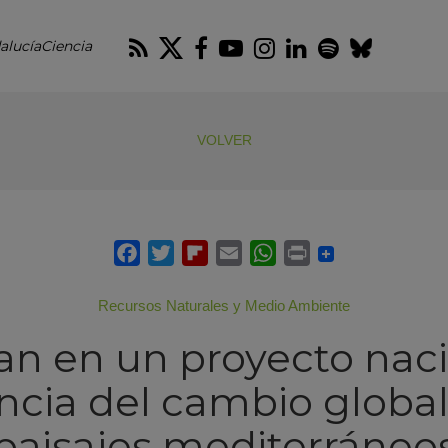
RSS
Twitter
Facebook
Youtube
Instagram
LinkedIn
Spotify
Blues
alucíaCiencia
VOLVER
Recursos Naturales y Medio Ambiente
n en un proyecto naci
ncia del cambio global
paisajes mediterráneo