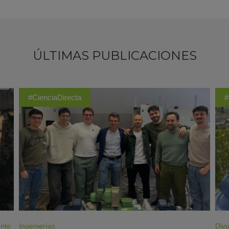
ÚLTIMAS PUBLICACIONES
#CienciaDirecta
#
ente
Ingenierías
Divu