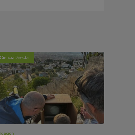
CienciaDirecta
lgación