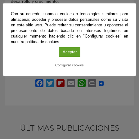
desarrollo y crecimiento.
Referencia bibliográfica:
«Analysis of the impact of high
Con su acuerdo, usamos cookies o tecnologías similares para
almacenar, acceder y procesar datos personales como su visita
voltage power lines on the value of properties in
en este sitio web. Puede retirar su consentimiento u oponerse al
environments of high ecological value and rural tourism: the
procesamiento de datos basado en intereses legítimos en
case of the Lecrín Valley (Granada – Spain” Daniel Arias-
cualquier momento haciendo clic en "Configurar cookies" en
Aranda, Agustín López-Sánchez, Gustavo Bautista
nuestra política de cookies.
Carrillo. International Journal of Business Environment Vol.
12, No. 1, 2021
Aceptar
Configurar cookies
ÚLTIMAS PUBLICACIONES