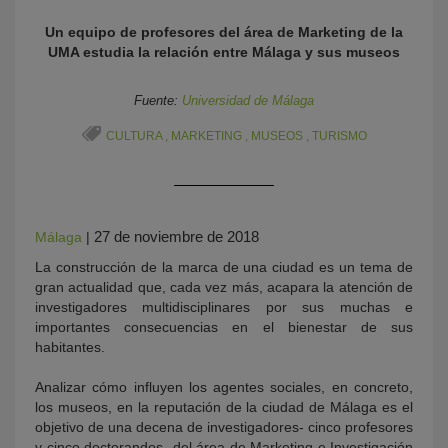
Un equipo de profesores del área de Marketing de la
UMA estudia la relación entre Málaga y sus museos
Fuente:
Universidad de Málaga
CULTURA
,
MARKETING
,
MUSEOS
,
TURISMO
KY
27 de noviembre de 2018
Málaga
|
La construcción de la marca de una ciudad es un tema de
gran actualidad que, cada vez más, acapara la atención de
investigadores multidisciplinares por sus muchas e
importantes consecuencias en el bienestar de sus
habitantes.
Analizar cómo influyen los agentes sociales, en concreto,
los museos, en la reputación de la ciudad de Málaga es el
objetivo de una decena de investigadores- cinco profesores
y cinco doctorandos- del área de Marketing e Investigación