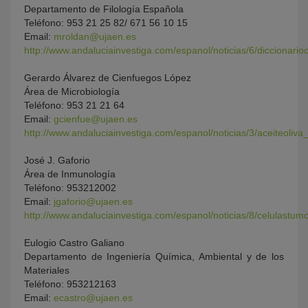
Departamento de Filología Española
Teléfono: 953 21 25 82/ 671 56 10 15
Email:
mroldan@ujaen.es
http://www.andaluciainvestiga.com/espanol/noticias/6/diccionari
Gerardo Álvarez de Cienfuegos López
Área de Microbiología
Teléfono: 953 21 21 64
Email:
gcienfue@ujaen.es
http://www.andaluciainvestiga.com/espanol/noticias/3/aceiteoliv
José J. Gaforio
Área de Inmunología
Teléfono: 953212002
Email:
jgaforio@ujaen.es
http://www.andaluciainvestiga.com/espanol/noticias/8/celulastu
Eulogio Castro Galiano
Departamento de Ingeniería Química, Ambiental y de los
Materiales
Teléfono: 953212163
Email:
ecastro@ujaen.es