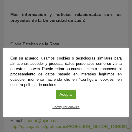
Más información y noticias relacionadas con los
proyectos de la Universidad de Jaén:
Gloria Esteban de la Rosa
Área de Derecho Internacional Privado
Teléfono: 953 212118
Con su acuerdo, usamos cookies o tecnologías similares para
Email:
gesteban@ujaen.es
almacenar, acceder y procesar datos personales como su visita
http://www.andaluciainvestiga.com/espanol/noticias/6/6803.asp
en este sitio web. Puede retirar su consentimiento u oponerse al
procesamiento de datos basado en intereses legítimos en
Juan Manuel Rosas Santos
cualquier momento haciendo clic en "Configurar cookies" en
nuestra política de cookies.
Email:
jmrosas@ujaen.es
http://www.andaluciainvestiga.com/espanol/noticias/6/5919.asp
Aceptar
José Alfonso Menor Toribio
Configurar cookies
Departamento de Antropología, Geografía e Historia
Teléfono: 953 21 21 29
E-mail:
jmenor@ujaen.es
http://eps.ujaen.es/profesores/PROFESOR_MENOR_TORIBIO