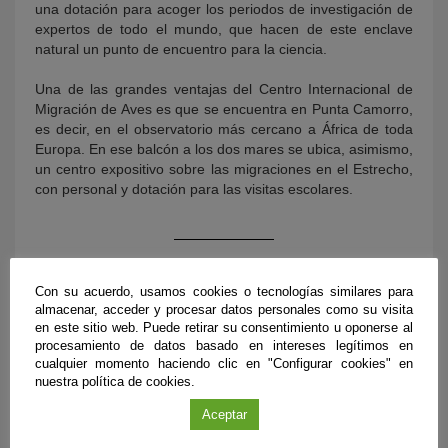
una dotación para acoger los periodos de investigación de
expertos de todo el mundo, que hacen de este enclave
natural un punto de encuentro para la ciencia.
Una de las grandes ventajas del Centro Internacional de
Migración de Aves es que se encuentra en Punta Camorro,
es decir, en el observatorio más cercano a África de toda
Europa. En ese balcón a los dos mares se ubica, asimismo,
un centro expositivo sobre las migraciones en el Estrecho,
con personal y dotación para las visitas escolares.
Con su acuerdo, usamos cookies o tecnologías similares para
almacenar, acceder y procesar datos personales como su visita
en este sitio web. Puede retirar su consentimiento u oponerse al
procesamiento de datos basado en intereses legítimos en
cualquier momento haciendo clic en "Configurar cookies" en
nuestra política de cookies.
Aceptar
PUBLICACIONES RELACIONADAS