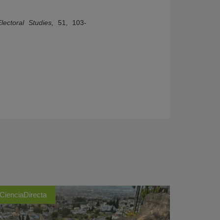
ectoral Studies,
51, 103-
CienciaDirecta