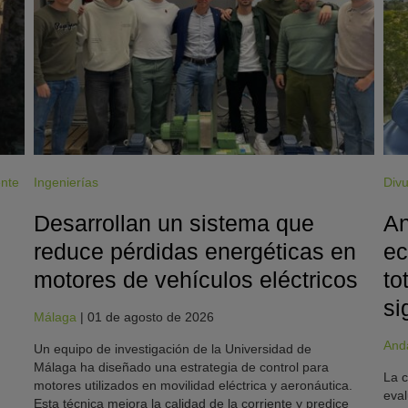
ente
Ingenierías
Divu
Desarrollan un sistema que
An
reduce pérdidas energéticas en
ec
motores de vehículos eléctricos
to
si
Málaga
|
01 de agosto de 2026
And
Un equipo de investigación de la Universidad de
Málaga ha diseñado una estrategia de control para
La c
motores utilizados en movilidad eléctrica y aeronáutica.
eval
Esta técnica mejora la calidad de la corriente y predice