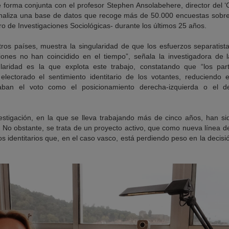
 forma conjunta con el profesor Stephen Ansolabehere, director del ‘C
analiza una base de datos que recoge más de 50.000 encuestas sobre
ro de Investigaciones Sociológicas- durante los últimos 25 años.
tros países, muestra la singularidad de que los esfuerzos separatista
giones no han coincidido en el tiempo”, señala la investigadora de 
ularidad es la que explota este trabajo, constatando que “los par
electorado el sentimiento identitario de los votantes, reduciendo 
naban el voto como el posicionamiento derecha-izquierda o el d
estigación, en la que se lleva trabajando más de cinco años, han sid
es’. No obstante, se trata de un proyecto activo, que como nueva línea d
os identitarios que, en el caso vasco, está perdiendo peso en la decisi