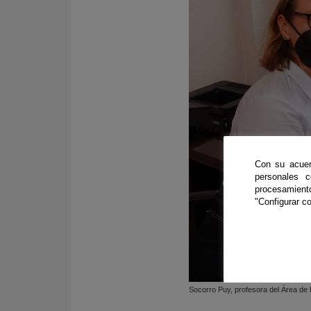
Con su acuer
personales 
procesamien
"Configurar co
Socorro Puy, profesora del Área de