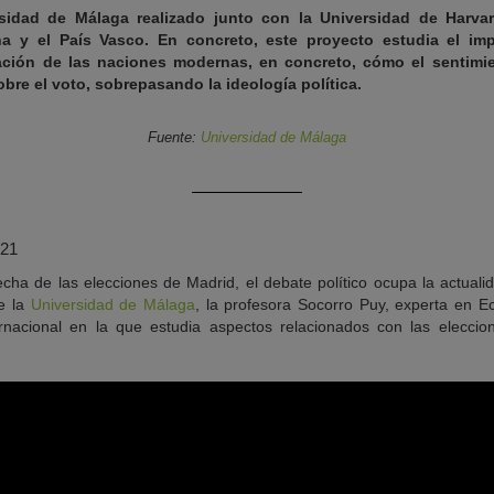
sidad de Málaga realizado junto con la Universidad de Harva
a y el País Vasco. En concreto, este proyecto estudia el imp
ración de las naciones modernas, en concreto, cómo el sentimie
obre el voto, sobrepasando la ideología política.
Fuente:
Universidad de Málaga
021
echa de las elecciones de Madrid, el debate político ocupa la actuali
e la
Universidad de Málaga
, la profesora Socorro Puy, experta en Ec
ernacional en la que estudia aspectos relacionados con las eleccio