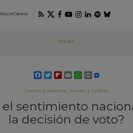
RSS
Twitter
Facebook
Youtube
Instagram
LinkedIn
Spotify
Blues
alucíaCiencia
VOLVER
Ciencias Económicas, Sociales y Juridicas
 el sentimiento nacion
la decisión de voto?