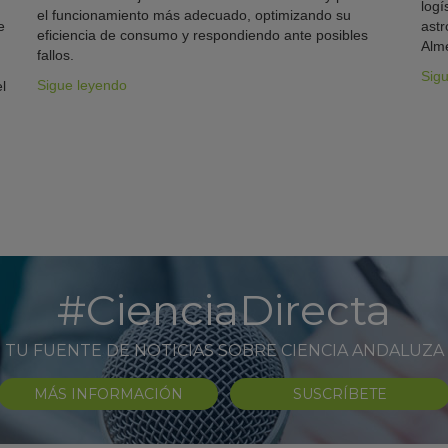
logí
el funcionamiento más adecuado, optimizando su
e
astr
eficiencia de consumo y respondiendo ante posibles
Alme
fallos.
Sig
Sigue leyendo
l
#CienciaDirecta
TU FUENTE DE NOTICIAS SOBRE CIENCIA ANDALUZA
MÁS INFORMACIÓN
SUSCRÍBETE