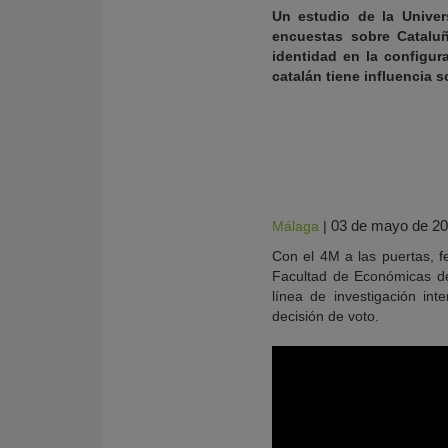
Un estudio de la Univer
encuestas sobre Cataluñ
identidad en la configu
catalán tiene influencia s
03 de mayo de 2
Málaga
|
Con el 4M a las puertas, f
Facultad de Económicas d
línea de investigación int
KY
decisión de voto.