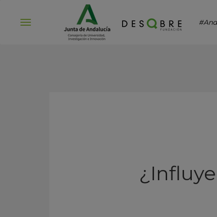
#And
Abrir
menú
¿Influye