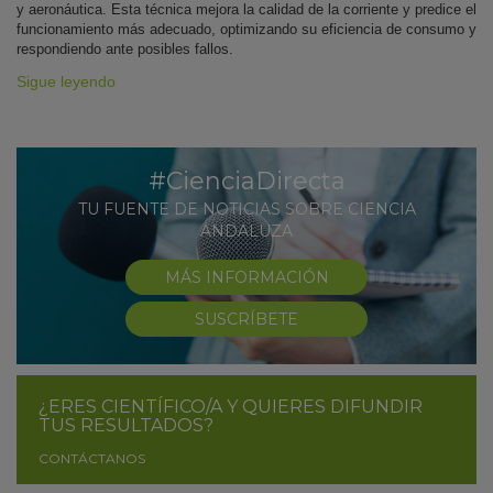
y aeronáutica. Esta técnica mejora la calidad de la corriente y predice el
funcionamiento más adecuado, optimizando su eficiencia de consumo y
respondiendo ante posibles fallos.
Sigue leyendo
#CienciaDirecta
TU FUENTE DE NOTICIAS SOBRE CIENCIA
ANDALUZA
MÁS INFORMACIÓN
SUSCRÍBETE
¿ERES CIENTÍFICO/A Y QUIERES DIFUNDIR
TUS RESULTADOS?
CONTÁCTANOS