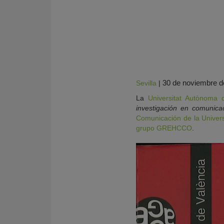
30 de noviembre d
Sevilla
|
La
Universitat Autònoma 
investigación en comunic
Comunicación de la Univers
grupo GREHCCO
.
KY