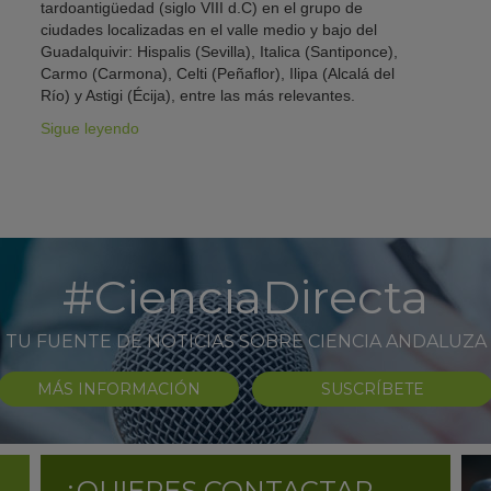
tardoantigüedad (siglo VIII d.C) en el grupo de
ciudades localizadas en el valle medio y bajo del
Guadalquivir: Hispalis (Sevilla), Italica (Santiponce),
Carmo (Carmona), Celti (Peñaflor), Ilipa (Alcalá del
Río) y Astigi (Écija), entre las más relevantes.
Sigue leyendo
#CienciaDirecta
TU FUENTE DE NOTICIAS SOBRE CIENCIA ANDALUZA
MÁS INFORMACIÓN
SUSCRÍBETE
¿QUIERES CONTACTAR