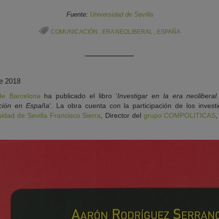
Fuente:
Universidad de Sevilla
COMUNICACIÓN
,
ERA NEOLIBERAL
,
ESPAÑA
e 2018
de Barcelona
ha publicado el libro ‘
Investigar en la era neoliberal
ación en España
‘. La obra cuenta con la participación de los inves
idad de Sevilla
Francisco Sierra
, Director del
grupo COMPOLITICAS