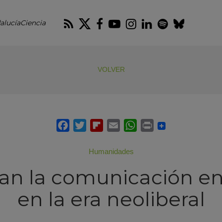
RSS
Twitter
Facebook
Youtube
Instagram
LinkedIn
Spotify
Blues
alucíaCiencia
VOLVER
Humanidades
gan la comunicación e
en la era neoliberal