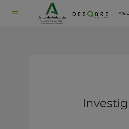
#And
Abrir
menú
Investi