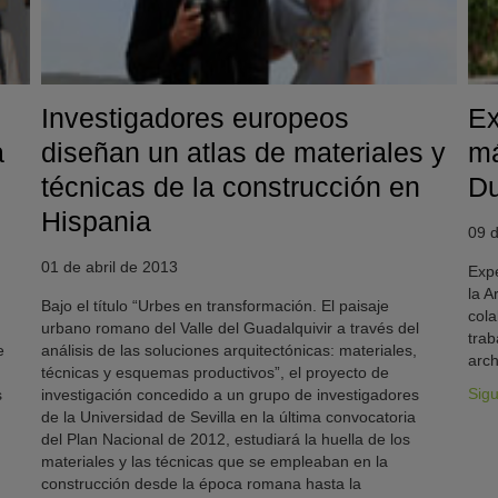
Investigadores europeos
Ex
a
diseñan un atlas de materiales y
má
técnicas de la construcción en
Du
Hispania
09 d
01 de abril de 2013
Expe
la A
Bajo el título “Urbes en transformación. El paisaje
cola
urbano romano del Valle del Guadalquivir a través del
trab
e
análisis de las soluciones arquitectónicas: materiales,
arch
técnicas y esquemas productivos”, el proyecto de
Sig
s
investigación concedido a un grupo de investigadores
de la Universidad de Sevilla en la última convocatoria
del Plan Nacional de 2012, estudiará la huella de los
materiales y las técnicas que se empleaban en la
construcción desde la época romana hasta la