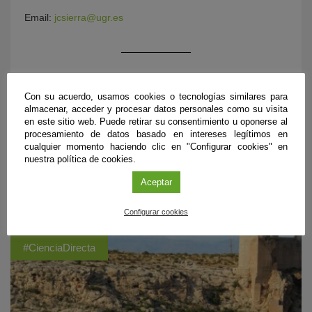
Email:
jcsierra@ugr.es
Con su acuerdo, usamos cookies o tecnologías similares para
almacenar, acceder y procesar datos personales como su visita
en este sitio web. Puede retirar su consentimiento u oponerse al
procesamiento de datos basado en intereses legítimos en
cualquier momento haciendo clic en "Configurar cookies" en
nuestra política de cookies.
Aceptar
ÚLTIMAS PUBLICACIONES
Configurar cookies
#CienciaDirecta