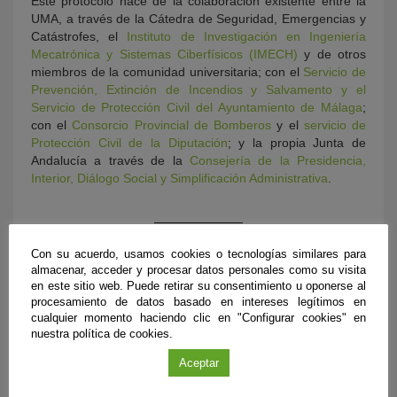
Este protocolo nace de la colaboración existente entre la
UMA, a través de la Cátedra de Seguridad, Emergencias y
Catástrofes, el
Instituto de Investigación en Ingeniería
Mecatrónica y Sistemas Ciberfísicos (IMECH)
y de otros
miembros de la comunidad universitaria; con el
Servicio de
Prevención, Extinción de Incendios y Salvamento y el
Servicio de Protección Civil del Ayuntamiento de Málaga
;
con el
Consorcio Provincial de Bomberos
y el
servicio de
Protección Civil de la Diputación
; y la propia Junta de
Andalucía a través de la
Consejería de la Presidencia,
Interior, Diálogo Social y Simplificación Administrativa
.
Con su acuerdo, usamos cookies o tecnologías similares para
almacenar, acceder y procesar datos personales como su visita
en este sitio web. Puede retirar su consentimiento u oponerse al
procesamiento de datos basado en intereses legítimos en
cualquier momento haciendo clic en "Configurar cookies" en
nuestra política de cookies.
Aceptar