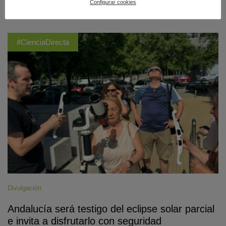
ÚLTIMAS PUBLICACIONES
Configurar cookies
#CienciaDirecta
Divulgación
Andalucía será testigo del eclipse solar parcial
e invita a disfrutarlo con seguridad