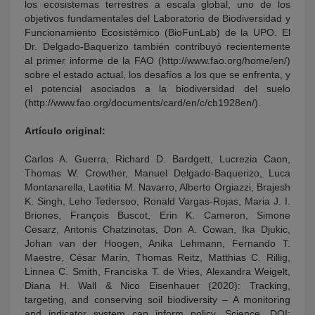
los ecosistemas terrestres a escala global, uno de los
objetivos fundamentales del Laboratorio de Biodiversidad y
Funcionamiento Ecosistémico (BioFunLab) de la UPO. El
Dr. Delgado-Baquerizo también contribuyó recientemente
al primer informe de la FAO (http://www.fao.org/home/en/)
sobre el estado actual, los desafíos a los que se enfrenta, y
el potencial asociados a la biodiversidad del suelo
(http://www.fao.org/documents/card/en/c/cb1928en/).
Artículo original:
Carlos A. Guerra, Richard D. Bardgett, Lucrezia Caon,
Thomas W. Crowther, Manuel Delgado-Baquerizo, Luca
Montanarella, Laetitia M. Navarro, Alberto Orgiazzi, Brajesh
K. Singh, Leho Tedersoo, Ronald Vargas-Rojas, Maria J. I.
Briones, François Buscot, Erin K. Cameron, Simone
Cesarz, Antonis Chatzinotas, Don A. Cowan, Ika Djukic,
Johan van der Hoogen, Anika Lehmann, Fernando T.
Maestre, César Marín, Thomas Reitz, Matthias C. Rillig,
Linnea C. Smith, Franciska T. de Vries, Alexandra Weigelt,
Diana H. Wall & Nico Eisenhauer (2020): Tracking,
targeting, and conserving soil biodiversity – A monitoring
and indicator system can inform policy, Science, DOI: