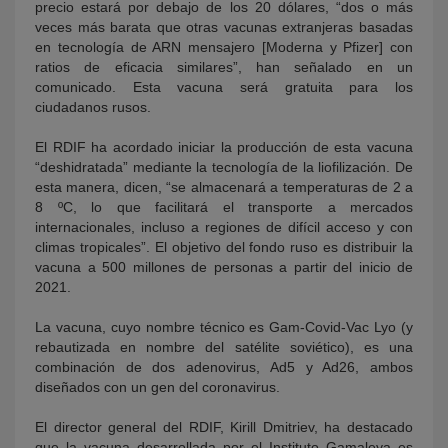
precio estará por debajo de los 20 dólares, “dos o más
veces más barata que otras vacunas extranjeras basadas
en tecnología de ARN mensajero [Moderna y Pfizer] con
ratios de eficacia similares”, han señalado en un
comunicado. Esta vacuna será gratuita para los
ciudadanos rusos.
El RDIF ha acordado iniciar la producción de esta vacuna
“deshidratada” mediante la tecnología de la liofilización. De
esta manera, dicen, “se almacenará a temperaturas de 2 a
8 ºC, lo que facilitará el transporte a mercados
internacionales, incluso a regiones de difícil acceso y con
climas tropicales”. El objetivo del fondo ruso es distribuir la
vacuna a 500 millones de personas a partir del inicio de
2021.
La vacuna, cuyo nombre técnico es Gam-Covid-Vac Lyo (y
rebautizada en nombre del satélite soviético), es una
combinación de dos adenovirus, Ad5 y Ad26, ambos
diseñados con un gen del coronavirus.
El director general del RDIF, Kirill Dmitriev, ha destacado
que la vacuna desarrollada por el Instituto Gamaleya es