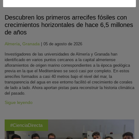
Biología
,
Geología
,
Recursos Naturales y Medio Ambiente
Descubren los primeros arrecifes fósiles con
crecimientos horizontales de hace 6,5 millones
de años
Almería
,
Granada
|
05 de agosto de 2026
Investigadores de las universidades de Almería y Granada han
identificado en varios puntos cercanos a la capital almeriense
afloramientos de origen marino correspondientes a la época geológica
previa en la que el Mediterráneo se secó casi por completo. En estos
arrecifes formados a casi 40 metros bajo el nivel del mar, la
transparencia del agua en ese entorno facilitó el crecimiento de corales
de lado a lado. Ahora aportan pistas para reconstruir la historia climática
del pasado.
Sigue leyendo
#CienciaDirecta