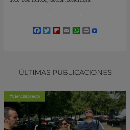
2010. DOI: 10.1016/j.foodcont.2009.12.026.
ÚLTIMAS PUBLICACIONES
#CienciaDirecta