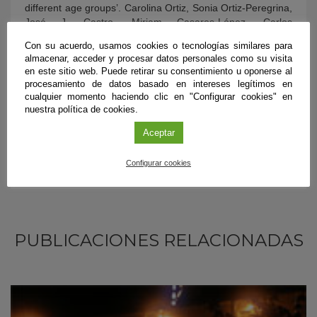
different age groups’. Carolina Ortiz, Sonia Ortiz-Peregrina,
José J. Castro, Miriam Casares-López, Carlos
Salas.
Accident Analysis and Prevention
,Volume 117,
Con su acuerdo, usamos cookies o tecnologías similares para
August2018, Pages 239-
almacenar, acceder y procesar datos personales como su visita
249.
https://doi.org/10.1016/j.aap.2018.04.018
en este sitio web. Puede retirar su consentimiento u oponerse al
procesamiento de datos basado en intereses legítimos en
cualquier momento haciendo clic en "Configurar cookies" en
nuestra política de cookies.
Aceptar
Configurar cookies
PUBLICACIONES RELACIONADAS