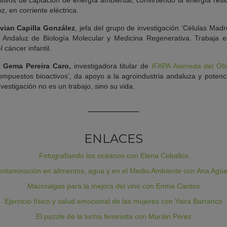
itivos de captación de energía ambiental, convirtiendo la energía res
z, en corriente eléctrica.
ivian Capilla González
, jefa del grupo de investigación ‘Células Madr
o Andaluz de Biología Molecular y Medicina Regenerativa. Trabaja 
 cáncer infantil.
Gema Pereira Caro,
investigadora titular de
IFAPA Alameda del Ob
Compuestos bioactivos’, da apoyo a la agroindustria andaluza y poten
nvestigación no es un trabajo, sino su vida.
ENLACES
Fotografiando los océanos con Elena Ceballos
ntaminación en alimentos, agua y en el Medio Ambiente con Ana Agü
Macroalgas para la mejora del vino con Enma Cantos
Ejercicio físico y salud emocional de las mujeres con Yaira Barranco
El puzzle de la lucha feminista con Marián Pérez