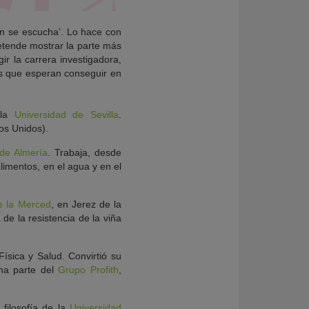
én se escucha
’. Lo hace con
retende mostrar la parte más
ir la carrera investigadora,
los que esperan conseguir en
 la
Universidad de Sevilla
.
os Unidos).
 de Almería
.
Trabaja, desde
imentos, en el agua y en el
e la Merced
, en Jerez de la
de la resistencia de la viña
Física y Salud. Convirtió su
ma parte del
Grupo Profith
,
 filosofía de la
Universidad