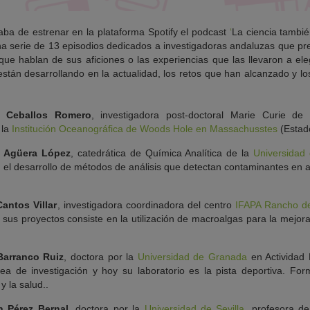
aba de estrenar en la
plataforma Spotify
el podcast
‘
La ciencia tambi
una serie de 13 episodios dedicados a investigadoras andaluzas que p
que hablan de sus aficiones o las experiencias que las llevaron a eleg
están desarrollando en la actualidad, los retos que han alcanzado y 
a Ceballos Romero
, investigadora post-doctoral Marie Curie de
 la
Institución Oceanográfica de Woods Hole en Massachusstes
(Estad
 Agüera López
, catedrática de Química Analítica de la
Universidad
el desarrollo de métodos de análisis que detectan contaminantes en al
antos Villar
, investigadora coordinadora del centro
IFAPA Rancho d
sus proyectos consiste en la utilización de macroalgas para la mejora 
Barranco Ruiz
, doctora por la
Universidad de Granada
en Actividad 
ínea de investigación y hoy su laboratorio es la pista deportiva. For
y la salud.
.
n Pérez Bernal
, doctora
por la
Universidad de Sevilla
, profesora de