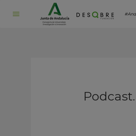
#And
Abrir
menú
Podcast.