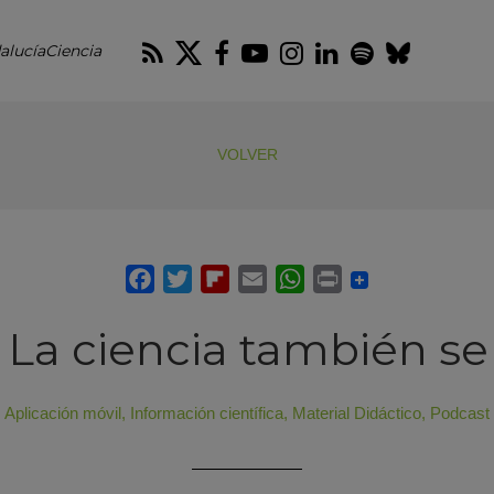
RSS
Twitter
Facebook
Youtube
Instagram
LinkedIn
Spotify
Blues
alucíaCiencia
VOLVER
 La ciencia también s
Aplicación móvil
,
Información científica
,
Material Didáctico
,
Podcast