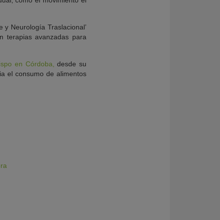
idual, como el movimiento el
e y Neurología Traslacional’
en terapias avanzadas para
ispo en Córdoba,
desde su
cia el consumo de alimentos
era