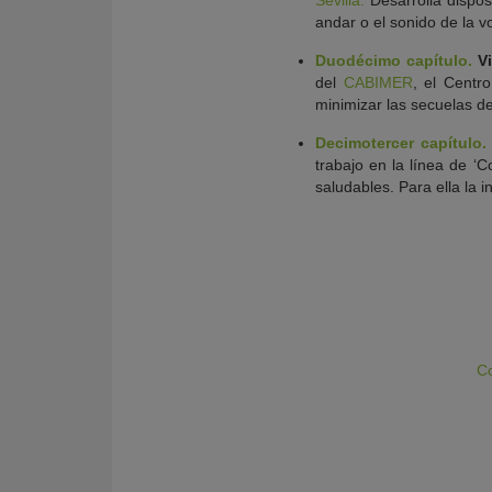
Sevilla.
Desarrolla dispos
andar o el sonido de la vo
Duodécimo capítulo.
V
del
CABIMER
, el Centr
minimizar las secuelas del
Decimotercer capítulo.
trabajo en la línea de ‘
saludables. Para ella la i
Co