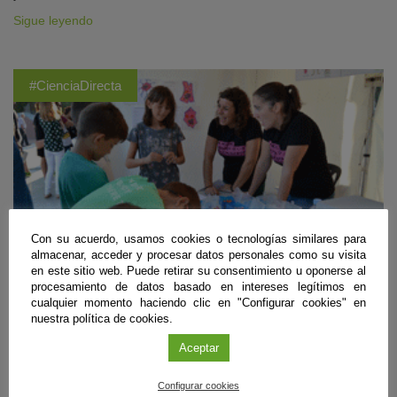
Sigue leyendo
#CienciaDirecta
Con su acuerdo, usamos cookies o tecnologías similares para
almacenar, acceder y procesar datos personales como su visita
en este sitio web. Puede retirar su consentimiento u oponerse al
procesamiento de datos basado en intereses legítimos en
cualquier momento haciendo clic en "Configurar cookies" en
nuestra política de cookies.
Divulgación
Aceptar
La Fundación Descubre, punto de encuentro
de la ciencia ciudadana en La Noche Europea
Configurar cookies