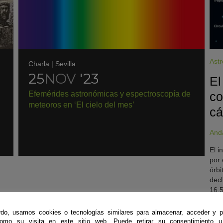
Ast
Charla
|
Sevilla
25
NOV
'23
El
Efemérides astronómicas y espectroscopía de
co
meteoros en ‘El cielo del mes’
cá
And
El i
por 
órbi
decl
16.5
el h
más 
do, usamos cookies o tecnologías similares para almacenar, acceder y p
luz 
como su visita en este sitio web. Puede retirar su consentimiento u