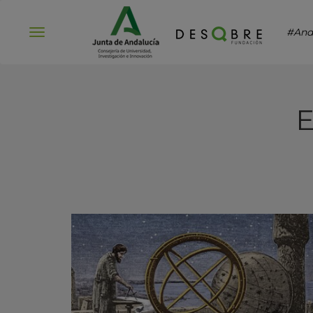
#And
Abrir
menú
E