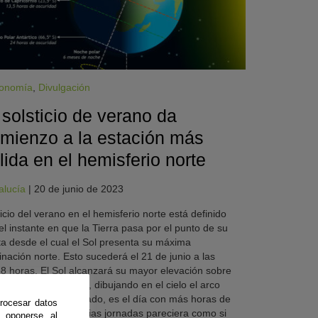
ronomía
,
Divulgación
 solsticio de verano da
mienzo a la estación más
lida en el hemisferio norte
alucía
|
20 de junio de 2023
nicio del verano en el hemisferio norte está definido
el instante en que la Tierra pasa por el punto de su
ta desde el cual el Sol presenta su máxima
inación norte. Esto sucederá el 21 de junio a las
8 horas. El Sol alcanzará su mayor elevación sobre
orizonte al mediodía, dibujando en el cielo el arco
largo. Como resultado, es el día con más horas de
rocesar datos
del año. Durante varias jornadas pareciera como si
 oponerse al