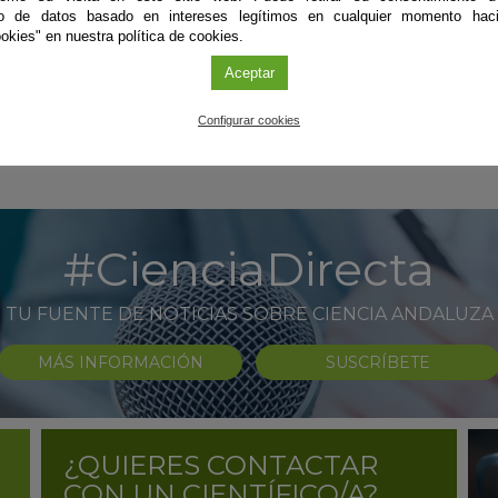
la a
to de datos basado en intereses legítimos en cualquier momento haci
okies" en nuestra política de cookies.
lo 
sols
Aceptar
Sig
Configurar cookies
#CienciaDirecta
TU FUENTE DE NOTICIAS SOBRE CIENCIA ANDALUZA
MÁS INFORMACIÓN
SUSCRÍBETE
¿QUIERES CONTACTAR
CON UN CIENTÍFICO/A?