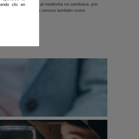
ltura máxima del Sol al mediodía no cambiara, por
endo clic en
que este fenómeno se conoce también como
ticio de verano.
ue leyendo