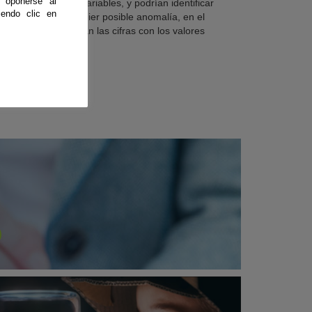
 oponerse al
to a minuto estas variables, y podrían identificar
endo clic en
iempo récord cualquier posible anomalía, en el
 de que no coincidan las cifras con los valores
uados a priori.
ue leyendo