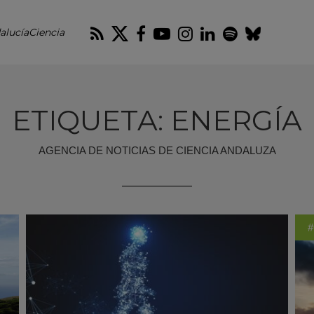
RSS
Twitter
Facebook
Youtube
Instagram
LinkedIn
Spotify
Blues
alucíaCiencia
ETIQUETA: ENERGÍA
AGENCIA DE NOTICIAS DE CIENCIA ANDALUZA
#