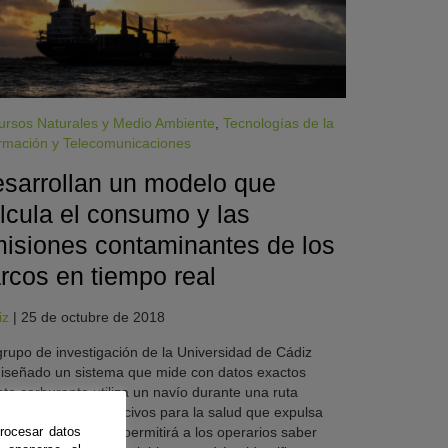
ursos Naturales y Medio Ambiente
,
Tecnologías de la
rmación y Telecomunicaciones
sarrollan un modelo que
lcula el consumo y las
isiones contaminantes de los
rcos en tiempo real
iz
|
25 de octubre de 2018
rupo de investigación de la Universidad de Cádiz
iseñado un sistema que mide con datos exactos
to carburante utiliza un navío durante una ruta
tima y los gases nocivos para la salud que expulsa
rocesar datos
 atmósfera. La idea permitirá a los operarios saber