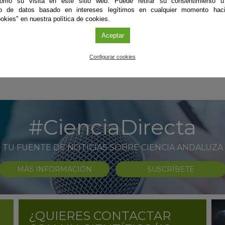
como su visita en este sitio web. Puede retirar su consentimiento u
minu
to de datos basado en intereses legítimos en cualquier momento haci
en t
okies" en nuestra política de cookies.
caso
eval
Aceptar
Sig
Configurar cookies
#CienciaDirecta
TU FUENTE DE NOTICIAS SOBRE CIENCIA ANDALUZA
MÁS INFORMACIÓN
SUSCRÍBETE
¿QUIERES CONTACTAR