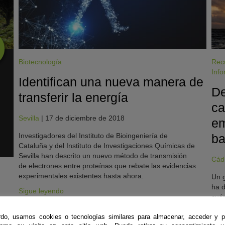
Biotecnología
Rec
Info
Identifican una nueva manera de
De
transferir la energía
ca
Sevilla
|
17 de diciembre de 2018
em
Investigadores del Instituto de Bioingeniería de
ba
Cataluña y del Instituto de Investigaciones Químicas de
Sevilla han descrito un nuevo método de transmisión
Cád
de electrones entre proteínas que rebate las evidencias
experimentales existentes hasta ahora.
Un g
ha d
Sigue leyendo
cuán
marí
do, usamos cookies o tecnologías similares para almacenar, acceder y p
a la