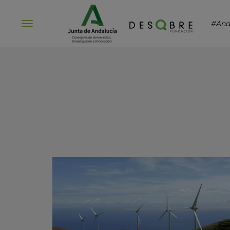
#And
Abrir
menú