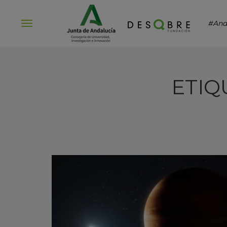
#And
Abrir
menú
ETIQ