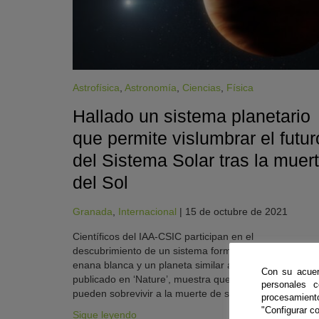
Astrofísica
,
Astronomía
,
Ciencias
,
Física
Hallado un sistema planetario
que permite vislumbrar el futur
del Sistema Solar tras la muer
del Sol
KY
Granada
,
Internacional
|
15 de octubre de 2021
Científicos del IAA-CSIC participan en el
descubrimiento de un sistema formado por una estrell
enana blanca y un planeta similar a Júpiter. El hallazgo
Con su acuer
publicado en ‘Nature’, muestra que los planetas
personales 
pueden sobrevivir a la muerte de su estrella
procesamien
"Configurar co
Sigue leyendo