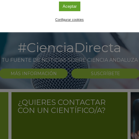
Aceptar
Configurar cookies
#CienciaDirecta
TU FUENTE DE NOTICIAS SOBRE CIENCIA ANDALUZA
MÁS INFORMACIÓN
SUSCRÍBETE
¿QUIERES CONTACTAR
CON UN CIENTÍFICO/A?