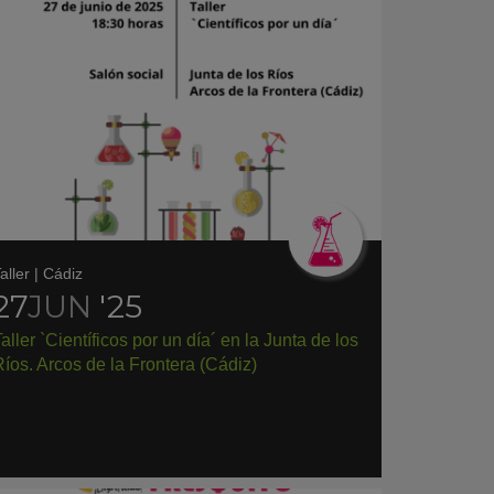
aller
|
Cádiz
27
JUN
'25
aller `Científicos por un día´ en la Junta de los
íos. Arcos de la Frontera (Cádiz)