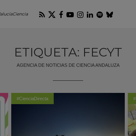
RSS
Twitter
Facebook
Youtube
Instagram
LinkedIn
Spotify
Blues
alucíaCiencia
ETIQUETA: FECYT
AGENCIA DE NOTICIAS DE CIENCIA ANDALUZA
#CienciaDirecta
#