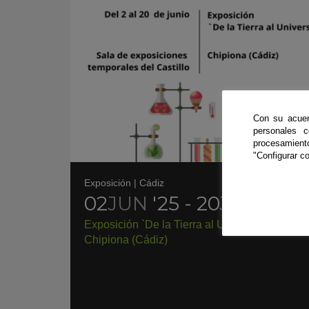
Con su acuer
personales 
procesamien
"Configurar co
Exposición
|
Cádiz
02
JUN
'25 - 20
JUN
'25
Exposición `De la Tierra al Universo´ en
Chipiona (Cádiz)