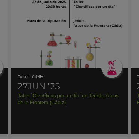
Taller
|
Cádiz
T
27
JUN
'25
Taller `Científicos por un día´ en Jédula. Arcos
T
de la Frontera (Cádiz)
R