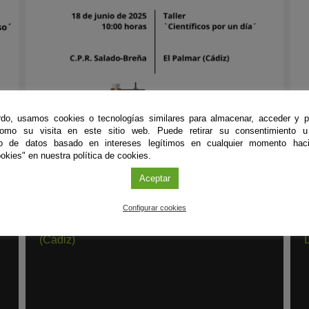
do, usamos cookies o tecnologías similares para almacenar, acceder y p
como su visita en este sitio web. Puede retirar su consentimiento u
to de datos basado en intereses legítimos en cualquier momento haci
okies" en nuestra política de cookies.
Aceptar
Taller
|
Cádiz
T
18
JUN
'25
Configurar cookies
Taller `Científicos por un día´ en El Palmar
`
(Cádiz)