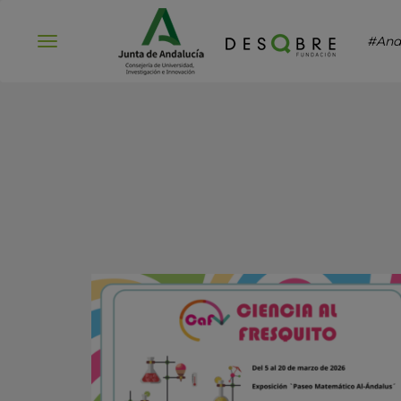
#And
Abrir
menú