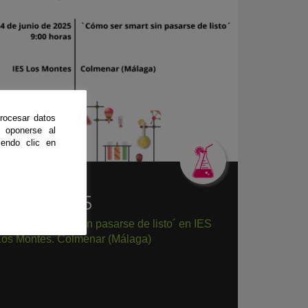
rocesar datos
 oponerse al
endo clic en
aller
|
04
JUN
'25
Cómo ser smart sin pasarse de listo´ en IES
Los Montes. Colmenar (Málaga)