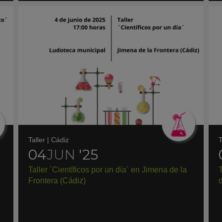
Taller
|
Cádiz
T
04
JUN
'25
Taller `Científicos por un día´ en Jimena de la
Frontera (Cádiz)
d