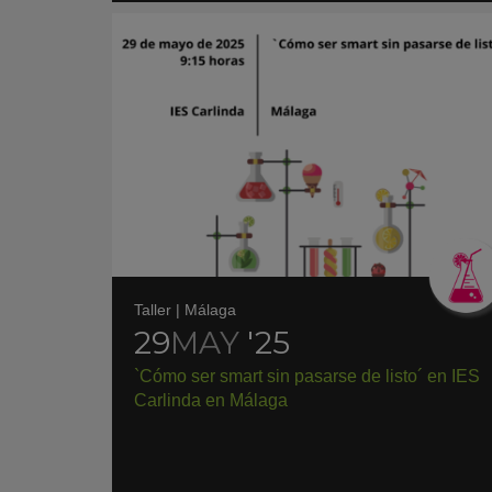
Taller
|
Málaga
29
MAY
'25
`Cómo ser smart sin pasarse de listo´ en IES
Carlinda en Málaga