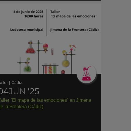
aller
|
Cádiz
04
JUN
'25
Taller `El mapa de las emociones´ en Jimena
e la Frontera (Cádiz)