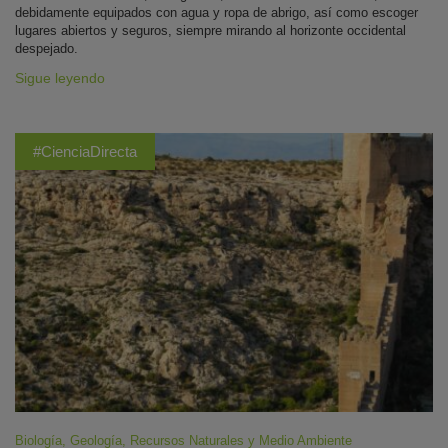
debidamente equipados con agua y ropa de abrigo, así como escoger
lugares abiertos y seguros, siempre mirando al horizonte occidental
despejado.
Sigue leyendo
#CienciaDirecta
Biología
,
Geología
,
Recursos Naturales y Medio Ambiente