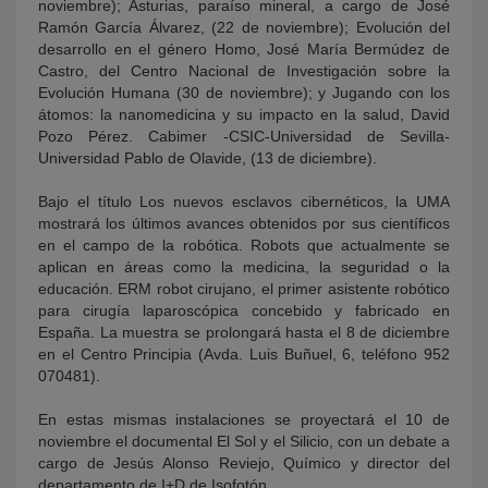
noviembre); Asturias, paraíso mineral, a cargo de José
Ramón García Álvarez, (22 de noviembre); Evolución del
desarrollo en el género Homo, José María Bermúdez de
Castro, del Centro Nacional de Investigación sobre la
Evolución Humana (30 de noviembre); y Jugando con los
átomos: la nanomedicina y su impacto en la salud, David
Pozo Pérez. Cabimer -CSIC-Universidad de Sevilla-
Universidad Pablo de Olavide, (13 de diciembre).
Bajo el título Los nuevos esclavos cibernéticos, la UMA
mostrará los últimos avances obtenidos por sus científicos
en el campo de la robótica. Robots que actualmente se
aplican en áreas como la medicina, la seguridad o la
educación. ERM robot cirujano, el primer asistente robótico
para cirugía laparoscópica concebido y fabricado en
España. La muestra se prolongará hasta el 8 de diciembre
en el Centro Principia (Avda. Luis Buñuel, 6, teléfono 952
070481).
En estas mismas instalaciones se proyectará el 10 de
noviembre el documental El Sol y el Silicio, con un debate a
cargo de Jesús Alonso Reviejo, Químico y director del
departamento de I+D de Isofotón.