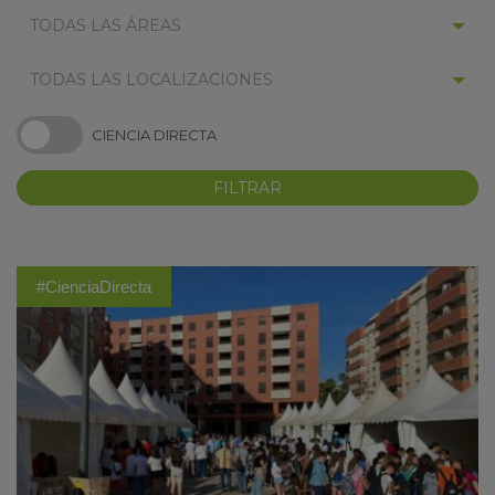
SELECCIONAR
TODAS LAS ÁREAS
CATEGORÍA:
SELECCIONAR
TODAS LAS LOCALIZACIONES
LOCALIZACIÓN:
SELECCIONAR
CIENCIA DIRECTA
'CIENCIA
DIRECTA':
KY
#CienciaDirecta