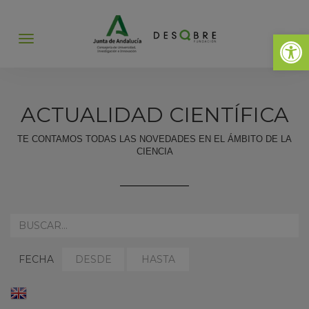
Abrir 
Abrir
menú
ACTUALIDAD CIENTÍFICA
TE CONTAMOS TODAS LAS NOVEDADES EN EL ÁMBITO DE LA
CIENCIA
REALIZA
AQUÍ
TU
SELECCIONAR
SELECCIONAR
BÚSQUEDA:
FECHA
FECHA
FECHA
DESDE:
HASTA:
ENGLISH