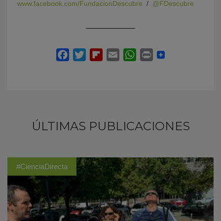
www.facebook.com/FundacionDescubre
/
@FDescubre
ÚLTIMAS PUBLICACIONES
#CienciaDirecta