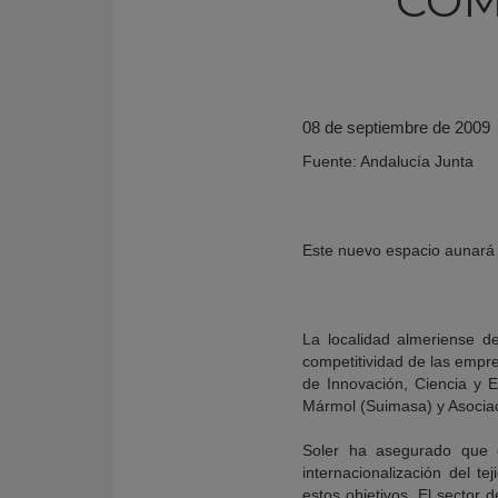
COM
08 de septiembre de 2009
Fuente: Andalucía Junta
Este nuevo espacio aunará l
KY
La localidad almeriense d
competitividad de las empre
de Innovación, Ciencia y Em
Mármol (Suimasa) y Asocia
Soler ha asegurado que 
internacionalización del t
estos objetivos. El sector