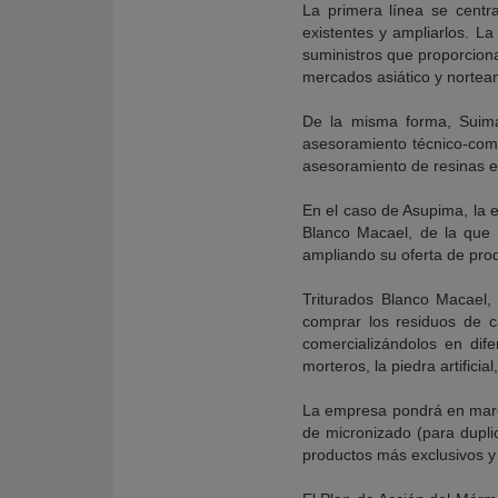
La primera línea se centr
existentes y ampliarlos. L
suministros que proporciona
mercados asiático y nortea
De la misma forma, Suimas
asesoramiento técnico-comer
asesoramiento de resinas es
En el caso de Asupima, la 
Blanco Macael, de la que 
ampliando su oferta de pro
Triturados Blanco Macael
comprar los residuos de ca
comercializándolos en dif
morteros, la piedra artific
La empresa pondrá en march
de micronizado (para duplic
productos más exclusivos y 