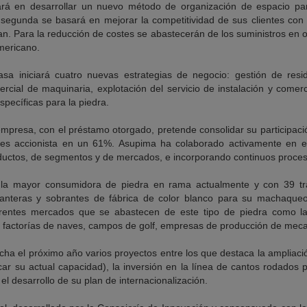
ará en desarrollar un nuevo método de organización de espacio par
a segunda se basará en mejorar la competitividad de sus clientes con 
n. Para la reducción de costes se abastecerán de los suministros en o
mericano.
a iniciará cuatro nuevas estrategias de negocio: gestión de resid
cial de maquinaria, explotación del servicio de instalación y comerc
pecíficas para la piedra.
empresa, con el préstamo otorgado, pretende consolidar su participaci
es accionista en un 61%. Asupima ha colaborado activamente en el
ductos, de segmentos y de mercados, e incorporando continuos proces
, la mayor consumidora de piedra en rama actualmente y con 39 tr
nteras y sobrantes de fábrica de color blanco para su machaqueo, t
erentes mercados que se abastecen de este tipo de piedra como las
ial, factorías de naves, campos de golf, empresas de producción de mec
a el próximo año varios proyectos entre los que destaca la ampliació
ar su actual capacidad), la inversión en la línea de cantos rodados p
el desarrollo de su plan de internacionalización.