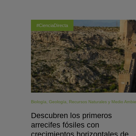
#CienciaDirecta
Biología
,
Geología
,
Recursos Naturales y Medio Ambi
Descubren los primeros
arrecifes fósiles con
crecimientos horizontales de