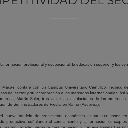
PETITIVIDAD DEL SE
a formación profesional y ocupacional, la educación superior y los cen
e Macael contará con un Campus Universitario Científico Técnico d
sas del sector y su incorporación a los mercados internacionales. Así 
presa, Martín Soler, tras visitar las instalaciones de las empresas 
ción de Suministradores de Piedra en Rama (Asupima),
el nuevo modelo de crecimiento económico sienta sus bases en l
ejido productivo, señalando el conocimiento y la formación concepto
 del mármol, añadió, necesita más formación y con esa finalidad se 