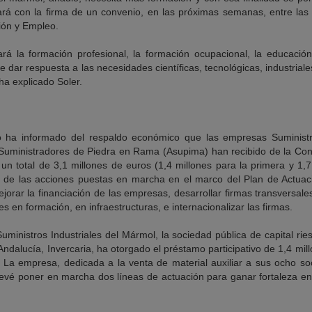
ará con la firma de un convenio, en las próximas semanas, entre las
ión y Empleo.
rá la formación profesional, la formación ocupacional, la educació
e dar respuesta a las necesidades científicas, tecnológicas, industrial
ha explicado Soler.
ro ha informado del respaldo económico que las empresas Suministr
Suministradores de Piedra en Rama (Asupima) han recibido de la Con
 total de 3,1 millones de euros (1,4 millones para la primera y 1,7
 de las acciones puestas en marcha en el marco del Plan de Actuac
ejorar la financiación de las empresas, desarrollar firmas transversale
 en formación, en infraestructuras, e internacionalizar las firmas.
ministros Industriales del Mármol, la sociedad pública de capital rie
Andalucía, Invercaria, ha otorgado el préstamo participativo de 1,4 mil
 La empresa, dedicada a la venta de material auxiliar a sus ocho so
prevé poner en marcha dos líneas de actuación para ganar fortaleza e