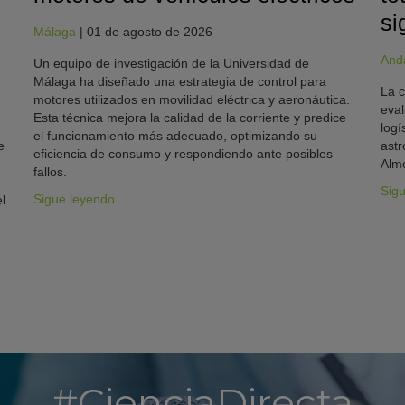
si
Málaga
|
01 de agosto de 2026
And
Un equipo de investigación de la Universidad de
Málaga ha diseñado una estrategia de control para
La c
motores utilizados en movilidad eléctrica y aeronáutica.
eval
Esta técnica mejora la calidad de la corriente y predice
logí
el funcionamiento más adecuado, optimizando su
e
astr
eficiencia de consumo y respondiendo ante posibles
Alme
fallos.
Sig
Sigue leyendo
l
#CienciaDirecta