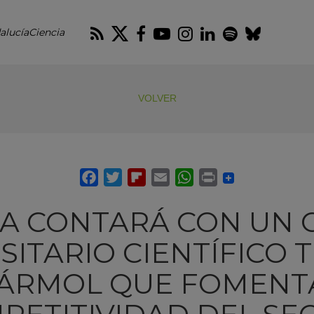
RSS
Twitter
Facebook
Youtube
Instagram
LinkedIn
Spotify
Blues
alucíaCiencia
VOLVER
A CONTARÁ CON UN
SITARIO CIENTÍFICO 
ÁRMOL QUE FOMENT