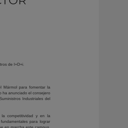
CTOR
tros de I+D+i.
el Mármol para fomentar la
lo ha anunciado el consejero
Suministros Industriales del
a competitividad y en la
s fundamentales para lograr
pone en marcha este campus,