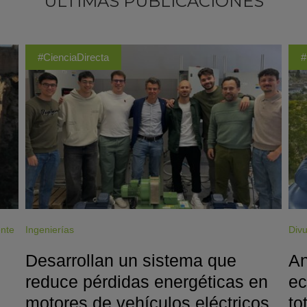
ÚLTIMAS PUBLICACIONES
#CienciaDirecta
#
ente
Ingenierías
Divu
Desarrollan un sistema que
An
reduce pérdidas energéticas en
ec
motores de vehículos eléctricos
to