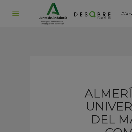
#And
Abrir
menú
ALMERÍ
UNIVER
DEL M