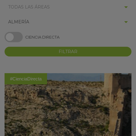
SELECCIONAR
TODAS LAS ÁREAS
CATEGORÍA:
SELECCIONAR
ALMERÍA
LOCALIZACIÓN:
SELECCIONAR
CIENCIA DIRECTA
'CIENCIA
DIRECTA':
KY
#CienciaDirecta