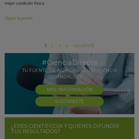
mejor condición física.
Sigue leyendo
1
2
3
4
SIGUIENTE
#CienciaDirecta
TU FUENTE DE NOTICIAS SOBRE CIENCIA
ANDALUZA
MÁS INFORMACIÓN
SUSCRÍBETE
¿ERES CIENTÍFICO/A Y QUIERES DIFUNDIR
TUS RESULTADOS?