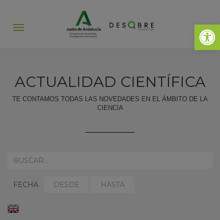
Abrir 
Abrir
menú
ACTUALIDAD CIENTÍFICA
TE CONTAMOS TODAS LAS NOVEDADES EN EL ÁMBITO DE LA
CIENCIA
REALIZA
AQUÍ
TU
SELECCIONAR
SELECCIONAR
BÚSQUEDA:
FECHA
FECHA
FECHA
DESDE:
HASTA:
ENGLISH