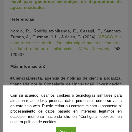
móvil para gestionar microalgas en depuradoras de
aguas residuales
Referencias
Nordio, R., Rodríguez-Miranda, E., Casagli, F., Sánchez-
Zurano, A., Guzmán, J. L., & Acién, G. (2024).
‘ABACO-2: a
comprehensive model for microalgae-bacteria consortia
validated outdoor at pilot-scale’
.
Water Research
, 248,
120837.
Más información:
#CienciaDirecta
, agencia de noticias de ciencia andaluza,
financiada por la Consejería de Universidad, Investigación
e Innovación de la Junta de Andalucía, con la colaboración
Con su acuerdo, usamos cookies o tecnologías similares para
de la Fundación Española para la Ciencia y la Tecnología-
almacenar, acceder y procesar datos personales como su visita
Ministerio de Ciencia e Innovación.
en este sitio web. Puede retirar su consentimiento u oponerse al
procesamiento de datos basado en intereses legítimos en
Teléfono: 663 920 093
cualquier momento haciendo clic en "Configurar cookies" en
nuestra política de cookies.
E-mail:
comunicacion@fundaciondescubre.es
Aceptar