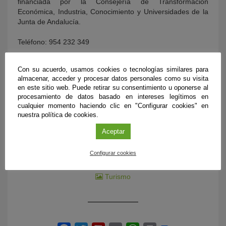
financiada por la Consejería de Transformación
Económica, Industria, Conocimiento y Universidades de la
Junta de Andalucía.
Teléfono: 954 232 349
E-mail:
comunicacion@fundaciondescubre.es
Con su acuerdo, usamos cookies o tecnologías similares para
almacenar, acceder y procesar datos personales como su visita
en este sitio web. Puede retirar su consentimiento u oponerse al
procesamiento de datos basado en intereses legítimos en
cualquier momento haciendo clic en "Configurar cookies" en
DOCUMENTACIÓN ADICIONAL
nuestra política de cookies.
Procedimiento
Aceptar
Reconocimiento de expresiones faciales
Configurar cookies
Equipo de investigación del estudio
Turismo